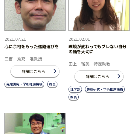
2021.07.21
2021.02.01
心に余裕をもった進路選びを
環境が変わってもブレない自分
の軸を大切に
三吉 秀充 准教授
田上 瑠美 特定助教
詳細はこちら
詳細はこちら
先端研究・学術推進機構
教員
理学部
先端研究・学術推進機構
教員