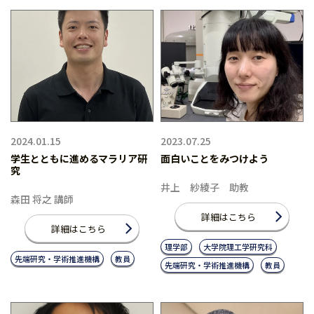
2024.01.15
2023.07.25
学生とともに進めるマラリア研
面白いことをみつけよう
究
井上 紗綾子 助教
森田 将之 講師
詳細はこちら
詳細はこちら
理学部
大学院理工学研究科
先端研究・学術推進機構
教員
先端研究・学術推進機構
教員