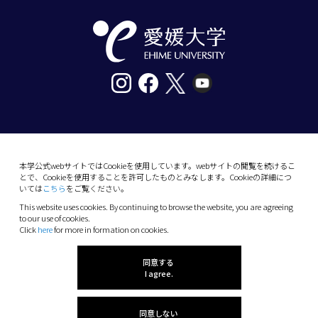
〒790-8577愛媛県松山市道後樋又10番13号
tel. 089-927-9000
本学公式webサイトではCookieを使用しています。webサイトの閲覧を続けるこ
とで、Cookieを使用することを許可したものとみなします。Cookieの詳細につ
10-13 Dogo-Himata, Matsuyama, Ehime 790-
いては
こちら
をご覧ください。
8577 Japan
This website uses cookies. By continuing to browse the website, you are agreeing
Phone: +81 89-927-9000
to our use of cookies.
Click
here
for more in formation on cookies.
(C) 2026 Ehime University.
同意する
I agree.
同意しない