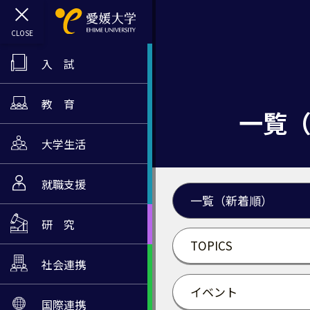
入 試
教 育
一覧
大学生活
就職支援
一覧（新着順）
研 究
TOPICS
社会連携
イベント
国際連携