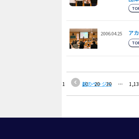
TO
アカ
2006.04.25
TO
1
…
前のページへ
10
20
30
…
1,1