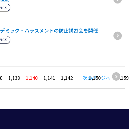
PICS
デミック・ハラスメントの防止講習会を開催
PICS
38
1,139
1,140
1,141
1,142
…
次のページへ
1,150
…
1,159