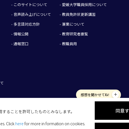
- このサイトについて
- 愛媛大学職員採用について
- 音声読み上げについて
- 教員免許状更新講習
- 多言語対応方針
- 兼業について
- 情報公開
- 教育研究者要覧
- 通報窓口
- 教職員用
いて
感想を聞かせてね!
同意
を使用することを許可したものとみなします。
ies.
Click
here
for more in formation on cookies.