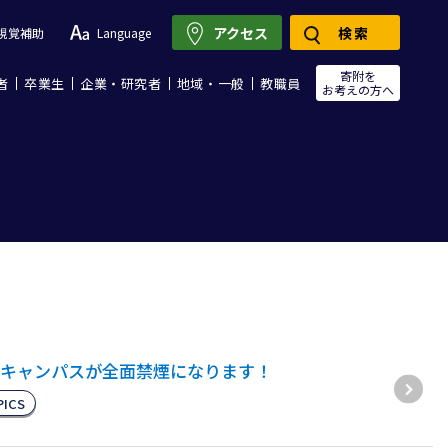
アクセス
検索
視覚補助
Language
寄附を
者
卒業生
企業・研究者
地域・一般
教職員
お考えの方へ
）
キャンパスが全面禁煙になります！
PICS