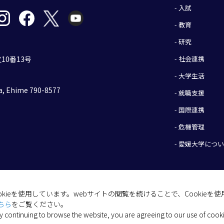
- 入試
- 教育
- 研究
- 社会連携
10番13号
- 大学生活
, Ehime 790-8577
- 就職支援
- 国際連携
- 危機管理
- 愛媛大学につ
okieを使用しています。webサイトの閲覧を続けることで、Cookie
(C) 2026 Ehime University.
ちら
をご覧ください。
y continuing to browse the website, you are agreeing to our use of cook