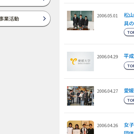
松山
2006.05.01
事業活動
具の
TO
平成
2006.04.29
TO
愛媛
2006.04.27
TO
女
2006.04.26
団体