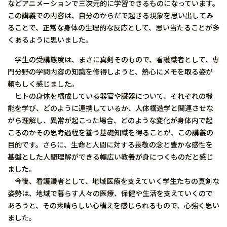
などアニメーションで三次元的に学習できるものになっています。
この講義での内容は、自分のからだで起きる現象を思い出してみ
ることで、正常な身体の生理的な反応として、思い当たることが多
くあるように思いました。
学生の受講態度は、まさに真剣そのもので、看護識者として、専
門分野の学問内容の知識を修得しようと、熱心にメモを取る姿が
頼もしく感じました。
ヒトの身体を構成している器官や臓器について、それぞれの機
能を学び、どのように連携しているか、人体構造学と関連させな
がら理解し、異常が起こった場合、どのような変化が身体内で起
こるのかその思考過程を養う基礎知識を得ることが、この講義の
目的です。さらに、生命と人間に対する畏敬の念と豊かな感性を
基盤とした人間理解ができる幅広い教養が身につくものだと感じ
ました。
今後、看護識者として、地域医療を支えていく学生たちの真剣な
姿勢は、地域で暮らす人々の医療、保健や生活を支えていくので
あろうと、その素晴らしい心構えを感じられるもので、心強く思い
ました。