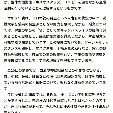
が、生体内恒常性（ホメオスタシス）（※１）を保ちながら生命
活動を行っていることを理解するというものです。
令和２年度は、コロナ禍の発生という未曾有の状況の中で、愛
媛大学を感染の発生源としない努力を継続しながら、授業につい
ては、学生の学びの「場」としてのキャンパスライフの提供に努
めることを目標とし、感染防御対策を徹底しながら、対面授業を
可能な限り開講しています。この授業においても、ソーシャルディ
スタンスを確保し、マスク着用、手指消毒の励行など、感染防御
対策を徹底して、対面での生の授業を行い、学生の表情や態度を
直接確認することで、学生の理解度を把握できています。
全15回の講義では、血液や神経組織などの小さな器官から、
胃、小腸、膵臓、肝臓などの消化器系の臓器まで、身体を構成し
ている様々な器官・臓器について、もれなく理解を深めていきま
す。
今回受講した講義では、身近な「汗」についても知識を得るこ
とができました。普段汗の種類を意識したことはなかったのです
が、汗にも種類があって、それぞれに汗の性質や汗を出す仕組みが
異なります。