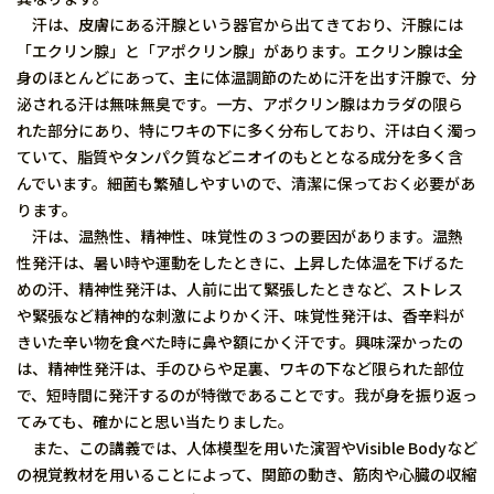
汗は、皮膚にある汗腺という器官から出てきており、汗腺には
「エクリン腺」と「アポクリン腺」があります。エクリン腺は全
身のほとんどにあって、主に体温調節のために汗を出す汗腺で、分
泌される汗は無味無臭です。一方、アポクリン腺はカラダの限ら
れた部分にあり、特にワキの下に多く分布しており、汗は白く濁っ
ていて、脂質やタンパク質などニオイのもととなる成分を多く含
んでいます。細菌も繁殖しやすいので、清潔に保っておく必要があ
ります。
汗は、温熱性、精神性、味覚性の３つの要因があります。温熱
性発汗は、暑い時や運動をしたときに、上昇した体温を下げるた
めの汗、精神性発汗は、人前に出て緊張したときなど、ストレス
や緊張など精神的な刺激によりかく汗、味覚性発汗は、香辛料が
きいた辛い物を食べた時に鼻や額にかく汗です。興味深かったの
は、精神性発汗は、手のひらや足裏、ワキの下など限られた部位
で、短時間に発汗するのが特徴であることです。我が身を振り返っ
てみても、確かにと思い当たりました。
また、この講義では、人体模型を用いた演習やVisible Bodyなど
の視覚教材を用いることによって、関節の動き、筋肉や心臓の収縮