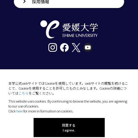
採用情報
〒790-8577愛媛県松山市道後樋又10番13号
tel. 089-927-9000
本学公式webサイトではCookieを使用しています。webサイトの閲覧を続けるこ
とで、Cookieを使用することを許可したものとみなします。Cookieの詳細につ
10-13 Dogo-Himata, Matsuyama, Ehime 790-
いては
こちら
をご覧ください。
8577 Japan
This website uses cookies. By continuing to browse the website, you are agreeing
Phone: +81 89-927-9000
to our use of cookies.
Click
here
for more in formation on cookies.
(C) 2026 Ehime University.
同意する
I agree.