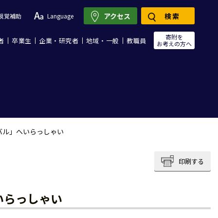
アクセス
検索
視覚補助
Language
寄附を
者
卒業生
企業・研究者
地域・一般
教職員
お考えの方へ
バル」へいらっしゃい
印刷する
いらっしゃい