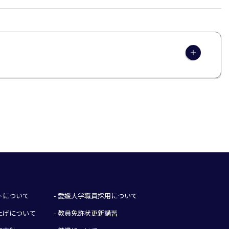
イトについて
- 愛媛大学職員採用について
み上げについて
- 教員免許状更新講習