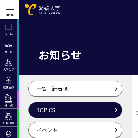
入 試
お知らせ
教 育
大学生活
一覧（新着順）
就職支援
研 究
TOPICS
社会連携
イベント