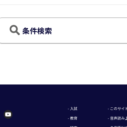
条件検索
- 入試
- このサ
- 教育
- 音声読