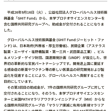
平成26年9月16日（火）、公益社団法人グローバルヘルス技術振
興基金「GHIT Fund」から、本学プロテオサイエンスセンターを
含む国際共同研究グループへ、助成金が交付されることになりま
した。
グローバルヘルス技術振興基金 (GHIT Fund:ジーヒット・ファ
ンド) は、日本政府(外務省・厚生労働省)、民間企業（アステラス
製薬・エーザイ・塩野義製薬・第一三共・武田薬品工業）、ビル
＆メリンダ・ゲイツ財団、国連開発計画（UNDP）が設立した、世
界初の革新的な官民パートナーシップです。開発途上国に蔓延す
る感染症の新薬やワクチン等の新しい医薬品の研究開発および製
品化を促進することにより、グローバルヘルスへ貢献することを
目的にしています。
その第3回目の助成金が、7件の国際共同研究グループに対して
交付されることになり、そのうち、本学プロテオサイエンスセン
ターと米国PATHマラリアワクチンイニシアティブ（MVI）からな
る国際共同研究グループの「マラリア撲滅に有用な新規マラリア