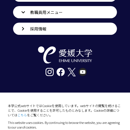
教職員用メニュー
採用情報
〒790-8577愛媛県松山市道後樋又10番13号
tel. 089-927-9000
本学公式webサイトではCookieを使用しています。webサイトの閲覧を続けるこ
とで、Cookieを使用することを許可したものとみなします。Cookieの詳細につ
10-13 Dogo-Himata, Matsuyama, Ehime 790-
いては
こちら
をご覧ください。
8577 Japan
This website uses cookies. By continuing to browse the website, you are agreeing
Phone: +81 89-927-9000
to our use of cookies.