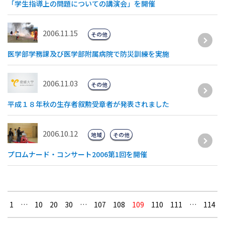
「学生指導上の問題についての講演会」を開催
2006.11.15
その他
医学部学務課及び医学部附属病院で防災訓練を実施
2006.11.03
その他
平成１８年秋の生存者叙勲受章者が発表されました
2006.10.12
地域
その他
プロムナード・コンサート2006第1回を開催
1
…
10
20
30
…
107
108
109
110
111
…
114