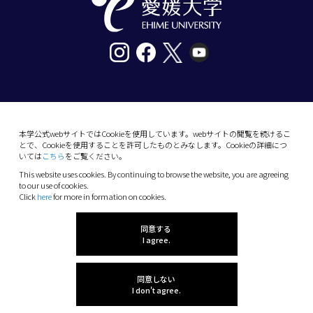
〒790-8577愛媛県松山市道後樋又10番13号
tel. 089-927-9000
本学公式webサイトではCookieを使用しています。webサイトの閲覧を続けるこ
とで、Cookieを使用することを許可したものとみなします。Cookieの詳細につ
10-13 Dogo-Himata, Matsuyama, Ehime 790-
いては
こちら
をご覧ください。
8577 Japan
This website uses cookies. By continuing to browse the website, you are agreeing
Phone: +81 89-927-9000
to our use of cookies.
Click
here
for more in formation on cookies.
(C) 2026 Ehime University.
同意する
I agree.
同意しない
I don't agree.
感想を聞かせてね!