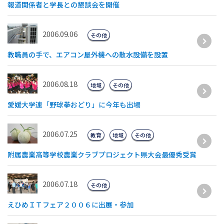
報道関係者と学長との懇談会を開催
2006.09.06
その他
教職員の手で、エアコン屋外機への散水設備を設置
2006.08.18
地域
その他
愛媛大学連「野球拳おどり」に今年も出場
2006.07.25
教育
地域
その他
附属農業高等学校農業クラブプロジェクト県大会最優秀受賞
2006.07.18
その他
えひめＩＴフェア２００６に出展・参加