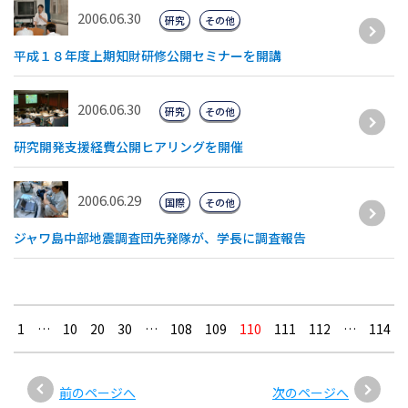
2006.06.30
研究
その他
平成１８年度上期知財研修公開セミナーを開講
2006.06.30
研究
その他
研究開発支援経費公開ヒアリングを開催
2006.06.29
国際
その他
ジャワ島中部地震調査団先発隊が、学長に調査報告
1
…
10
20
30
…
108
109
110
111
112
…
114
前のページへ
次のページへ