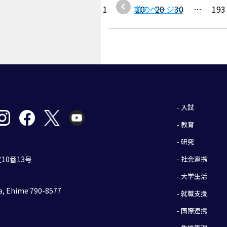
1
…
前のページへ
10
20
30
…
193
- 入試
- 教育
- 研究
- 社会連携
10番13号
- 大学生活
, Ehime 790-8577
- 就職支援
- 国際連携