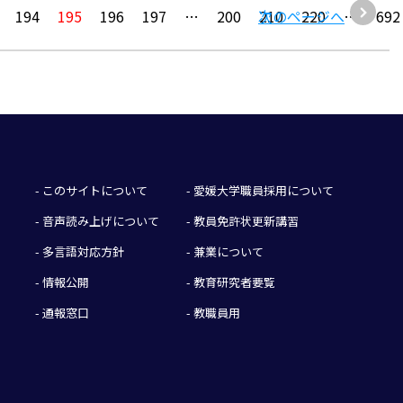
194
195
196
197
…
200
次のページへ
210
220
…
692
- このサイトについて
- 愛媛大学職員採用について
- 音声読み上げについて
- 教員免許状更新講習
- 多言語対応方針
- 兼業について
- 情報公開
- 教育研究者要覧
- 通報窓口
- 教職員用