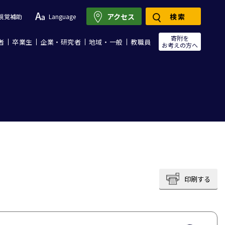
アクセス
検索
視覚補助
Language
寄附を
者
卒業生
企業・研究者
地域・一般
教職員
お考えの方へ
印刷する