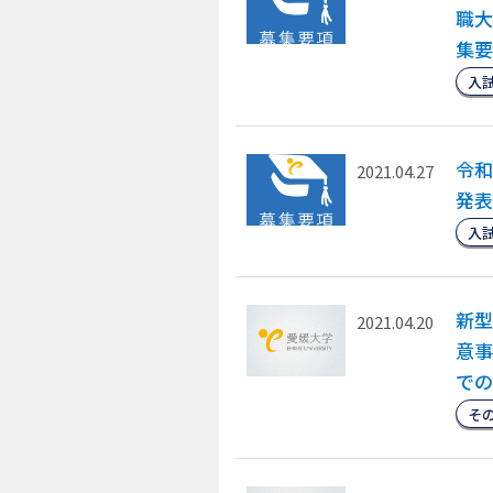
職大
集要
入
令和
2021.04.27
発表
入
新型
2021.04.20
意事
での
そ