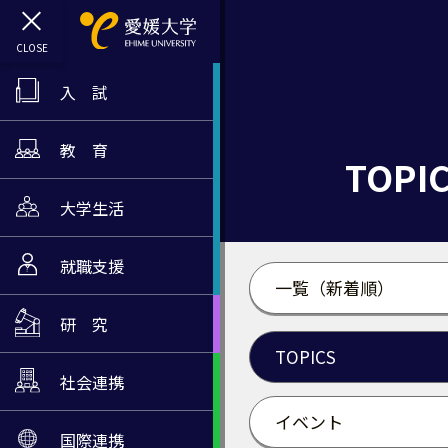
入 試
教 育
TOPI
大学生活
就職支援
一覧（新着順）
研 究
TOPICS
社会連携
イベント
国際連携