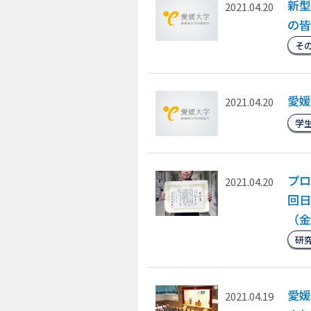
新型
2021.04.20
の皆
そ
愛媛
2021.04.20
学
プロ
2021.04.20
回日
（金
研
愛媛
2021.04.19