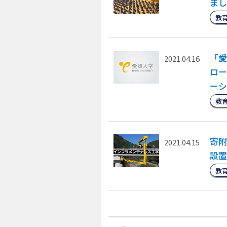
まし
教
「愛
2021.04.16
ロー
ーシ
教
寄附
2021.04.15
設置
教