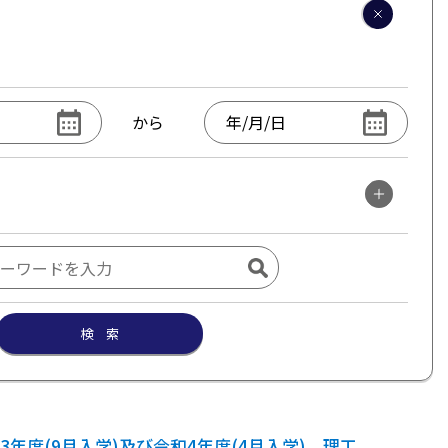
から
検 索
3年度(9月入学)及び令和4年度(4月入学) 理工