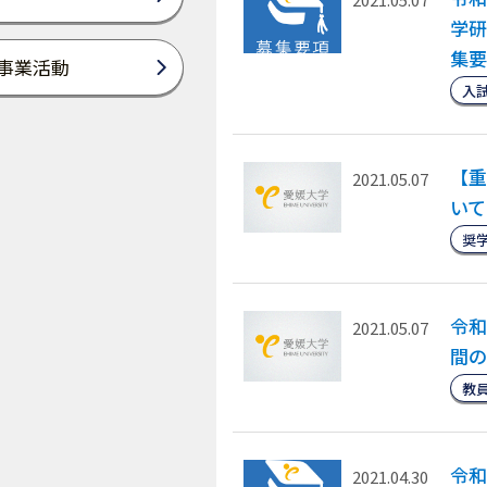
学研
集要
事業活動
入
【重
2021.05.07
い
奨
令和
2021.05.07
間の
教
令和
2021.04.30