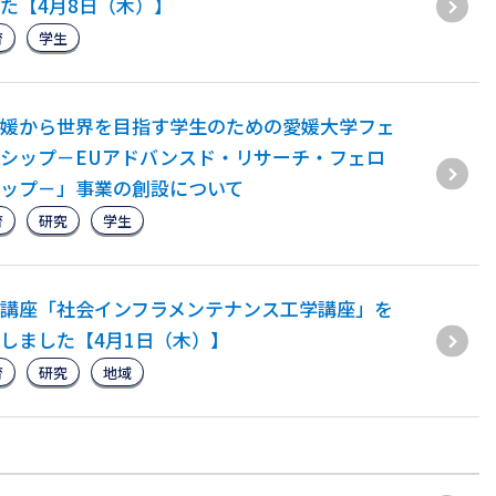
た【4月8日（木）】
育
学生
媛から世界を目指す学生のための愛媛大学フェ
シップ－EUアドバンスド・リサーチ・フェロ
ップ－」事業の創設について
育
研究
学生
講座「社会インフラメンテナンス工学講座」を
しました【4月1日（木）】
育
研究
地域