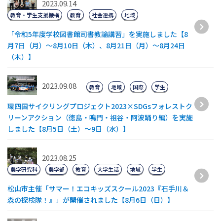
2023.09.14
教育・学生支援機構
教育
社会連携
地域
「令和5年度学校図書館司書教諭講習」を実施しました【8
月7日（月）～8月10日（木）、8月21日（月）～8月24日
（木）】
2023.09.08
教育
地域
国際
学生
環四国サイクリングプロジェクト2023×SDGsフォレストク
リーンアクション（徳島・鳴門・祖谷・阿波踊り編）を実施
しました【8月5日（土）～9日（水）】
2023.08.25
農学研究科
農学部
教育
大学生活
地域
学生
松山市主催「サマー！エコキッズスクール2023『石手川＆
森の探検隊！』」が開催されました【8月6日（日）】