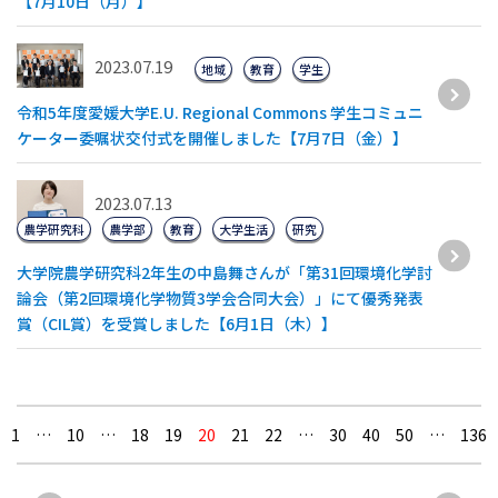
【7月10日（月）】
2023.07.19
地域
教育
学生
令和5年度愛媛大学E.U. Regional Commons 学生コミュニ
ケーター委嘱状交付式を開催しました【7月7日（金）】
2023.07.13
農学研究科
農学部
教育
大学生活
研究
大学院農学研究科2年生の中島舞さんが「第31回環境化学討
論会（第2回環境化学物質3学会合同大会）」にて優秀発表
賞（CIL賞）を受賞しました【6月1日（木）】
1
…
10
…
18
19
20
21
22
…
30
40
50
…
136