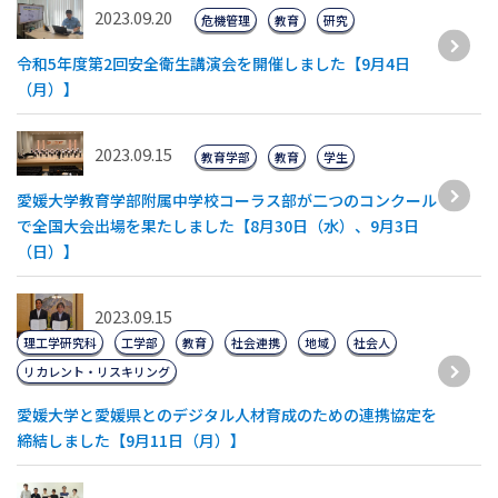
2023.09.20
危機管理
教育
研究
令和5年度第2回安全衛生講演会を開催しました【9月4日
（月）】
2023.09.15
教育学部
教育
学生
愛媛大学教育学部附属中学校コーラス部が二つのコンクール
で全国大会出場を果たしました【8月30日（水）、9月3日
（日）】
2023.09.15
理工学研究科
工学部
教育
社会連携
地域
社会人
リカレント・リスキリング
愛媛大学と愛媛県とのデジタル人材育成のための連携協定を
締結しました【9月11日（月）】