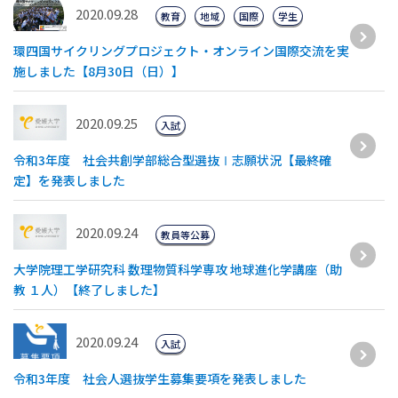
2020.09.28
教育
地域
国際
学生
環四国サイクリングプロジェクト・オンライン国際交流を実
施しました【8月30日（日）】
2020.09.25
入試
令和3年度 社会共創学部総合型選抜Ⅰ志願状況【最終確
定】を発表しました
2020.09.24
教員等公募
大学院理工学研究科 数理物質科学専攻 地球進化学講座（助
教 １人）【終了しました】
2020.09.24
入試
令和3年度 社会人選抜学生募集要項を発表しました