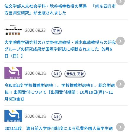
法文学部人文社会学科・秋谷裕幸教授の著書 『闽东四县市
方言调查研究』が出版されました
2020.09.23
研究
大学院農学研究科の八丈野孝准教授・荒木卓哉教授らの研究
グループの研究成果が国際学術誌に掲載されました【9月6
日（日）】
2020.09.18
入試
受験生-更新
令和3年度 学校推薦型選抜Ⅰ、学校推薦型選抜Ⅱ、総合型選
抜Ⅱ 出願受付について【出願受付期間：10月19日(月)～11
月6日(金)】
2020.09.18
入試
2021年度 渡日前入学許可制度による私費外国人留学生選