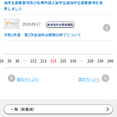
抜学生募集要項及び私費外国人留学生選抜学生募集要項を発
表しました
2020.09.17
教員免許状更新講習
令和2年度 第2次追加申込期間の終了について
10
20
30
…
212
213
214
215
216
…
220
230
240
前のページへ
次のページへ
一覧（新着順）