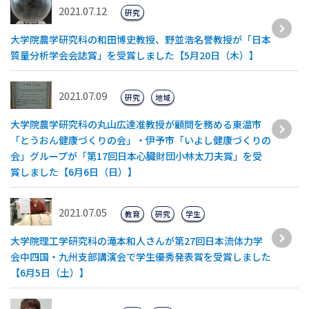
2021.07.12
研究
大学院農学研究科の和田博史教授、野並浩名誉教授が「日本
質量分析学会会誌賞」を受賞しました【5月20日（木）】
2021.07.09
研究
地域
大学院農学研究科の丸山広達准教授が顧問を務める東温市
「とうおん健康づくりの会」・伊予市「いよし健康づくりの
会」グループが「第17回日本心臓財団小林太刀夫賞」を受
賞しました【6月6日（日）】
2021.07.05
教育
研究
学生
大学院理工学研究科の滝本和人さんが第27回日本流体力学
会中四国・九州支部講演会で学生優秀発表賞を受賞しました
【6月5日（土）】