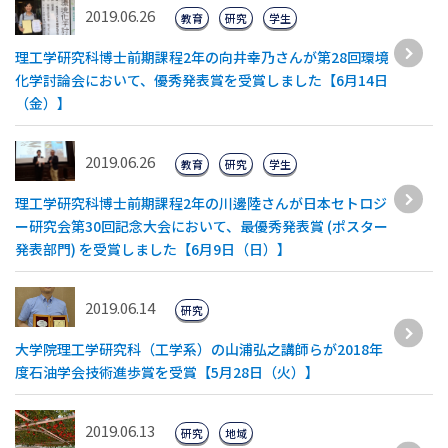
2019.06.26
教育
研究
学生
理工学研究科博士前期課程2年の向井幸乃さんが第28回環境
化学討論会において、優秀発表賞を受賞しました【6月14日
（金）】
2019.06.26
教育
研究
学生
理工学研究科博士前期課程2年の川邊陸さんが日本セトロジ
ー研究会第30回記念大会において、最優秀発表賞 (ポスター
発表部門) を受賞しました【6月9日（日）】
2019.06.14
研究
大学院理工学研究科（工学系）の山浦弘之講師らが2018年
度石油学会技術進歩賞を受賞【5月28日（火）】
2019.06.13
研究
地域