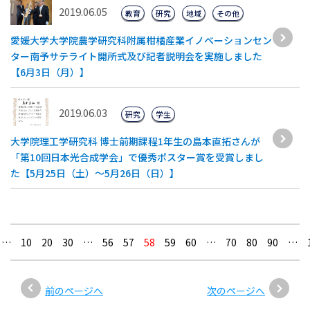
2019.06.05
教育
研究
地域
その他
愛媛大学大学院農学研究科附属柑橘産業イノベーションセン
ター南予サテライト開所式及び記者説明会を実施しました
【6月3日（月）】
2019.06.03
研究
学生
大学院理工学研究科 博士前期課程1年生の島本直拓さんが
「第10回日本光合成学会」で優秀ポスター賞を受賞しまし
た【5月25日（土）～5月26日（日）】
…
10
20
30
…
56
57
58
59
60
…
70
80
90
…
前のページへ
次のページへ