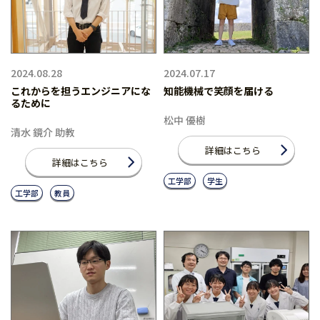
2024.08.28
2024.07.17
これからを担うエンジニアにな
知能機械で笑顔を届ける
るために
松中 優樹
清水 鏡介 助教
詳細はこちら
詳細はこちら
工学部
学生
工学部
教員