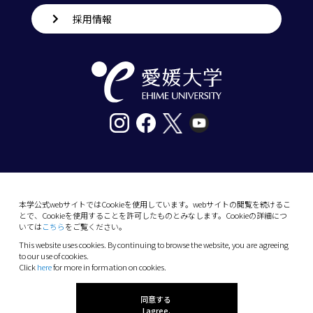
採用情報
〒790-8577愛媛県松山市道後樋又10番13号
tel. 089-927-9000
本学公式webサイトではCookieを使用しています。webサイトの閲覧を続けるこ
とで、Cookieを使用することを許可したものとみなします。Cookieの詳細につ
10-13 Dogo-Himata, Matsuyama, Ehime 790-
いては
こちら
をご覧ください。
8577 Japan
This website uses cookies. By continuing to browse the website, you are agreeing
Phone: +81 89-927-9000
to our use of cookies.
Click
here
for more in formation on cookies.
(C) 2026 Ehime University.
同意する
I agree.