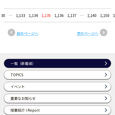
30
…
1,133
1,134
1,135
1,136
1,137
…
1,140
1,150
1
前のページへ
次のページへ
一覧（新着順）
TOPICS
イベント
重要なお知らせ
授業紹介 I Report