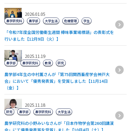
2026.01.05
農学研究科
農学部
大学生活
危機管理
学生
「令和7年度全国労働衛生週間 樽味事業場標語」の表彰式を
行いました【12月9日（火）】
2025.11.19
農学部
農学研究科
教育
研究
農学部4年生の中村薫さんが「第75回関西畜産学会神戸大
会」において「優秀発表賞」を受賞しました【11月14日
（金）】
2025.11.18
研究
農学部
農学研究科
大学生活
農学研究科の小野みいなさんが「日本作物学会第260回講演
会」にて優秀発表賞を受賞しました【10月4日（土）】