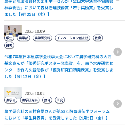
農学部附属演習林の配川幸一さんが「全国大学演習林協議会
秋季総会」において森林管理技術賞「若手奨励賞」を受賞し
ました【9月25日（木）】
2025.10.09
学生
農学部
農学研究科
イノベーション創出院
教育
研究
令和7年度日本魚病学会秋季大会において農学研究科の大西
基文さんが「優秀研究ポスター発表賞」を、南予水産研究セ
ンターの竹内久登助教が「優秀研究口頭発表賞」を受賞しま
した【9月12日（金）】
2025.10.02
農学部
農学研究科
教育
研究
農学研究科の岡村良悟さんが第58回酵母遺伝学フォーラム
において「学生発表賞」を受賞しました【9月5日（金）】