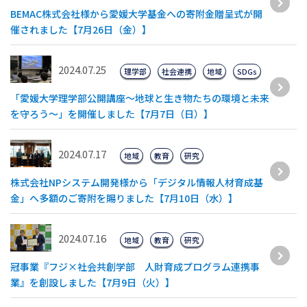
BEMAC株式会社様から愛媛大学基金への寄附金贈呈式が開
催されました【7月26日（金）】
2024.07.25
理学部
社会連携
地域
SDGs
「愛媛大学理学部公開講座～地球と生き物たちの環境と未来
を守ろう～」を開催しました【7月7日（日）】
2024.07.17
地域
教育
研究
株式会社NPシステム開発様から「デジタル情報人材育成基
金」へ多額のご寄附を賜りました【7月10日（水）】
2024.07.16
地域
教育
研究
冠事業『フジ×社会共創学部 人財育成プログラム連携事
業』を創設しました【7月9日（火）】