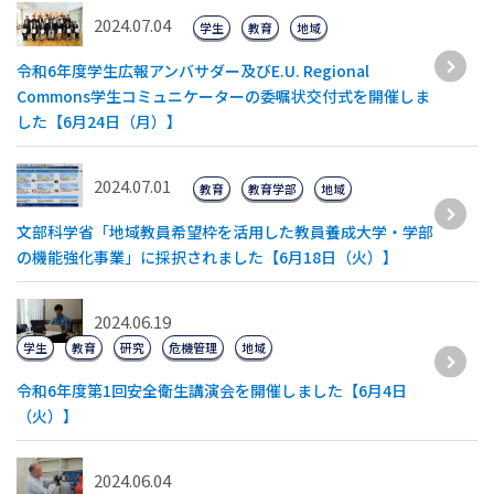
2024.07.04
学生
教育
地域
令和6年度学生広報アンバサダー及びE.U. Regional
Commons学生コミュニケーターの委嘱状交付式を開催しま
した【6月24日（月）】
2024.07.01
教育
教育学部
地域
文部科学省「地域教員希望枠を活用した教員養成大学・学部
の機能強化事業」に採択されました【6月18日（火）】
2024.06.19
学生
教育
研究
危機管理
地域
令和6年度第1回安全衛生講演会を開催しました【6月4日
（火）】
2024.06.04