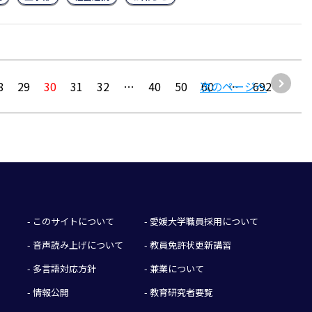
8
29
30
31
32
…
40
50
次のページへ
60
…
692
- このサイトについて
- 愛媛大学職員採用について
- 音声読み上げについて
- 教員免許状更新講習
- 多言語対応方針
- 兼業について
- 情報公開
- 教育研究者要覧