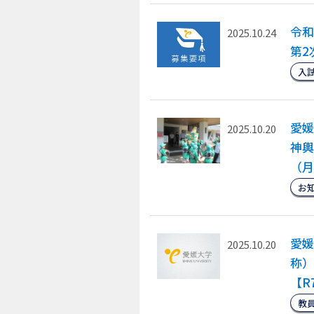
令和
2025.10.24
第2
入
愛媛
2025.10.20
神輿
（月
お
愛媛
2025.10.20
称）
【R
教