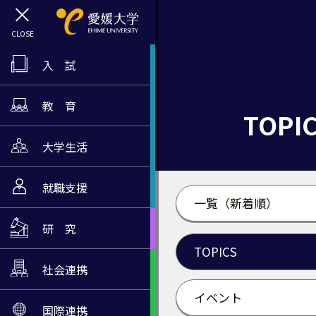
入 試
教 育
TOPI
大学生活
就職支援
一覧（新着順）
研 究
TOPICS
社会連携
イベント
国際連携