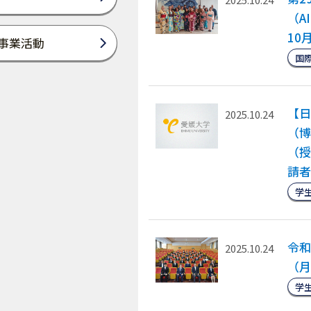
（A
10
事業活動
国
【日
2025.10.24
（博
（授
請者
学
令和
2025.10.24
（月
学