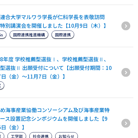
連合大学マルワラ学長が仁科学長を表敬訪問
特別講演会を開催しました【10月9日（木）】
Gs
国際連携推進機構
国際連携
8年度 学校推薦型選抜Ⅰ、学校推薦型選抜Ⅱ、
型選抜Ⅱ 出願受付について【出願受付期間：10
7日（金）～11月7日（金）】
試
め海事産業協働コンソーシアム及び海事産業特
ース設置記念シンポジウムを開催しました【9
6日（金）】
域
工学部
社会連携
お知らせ