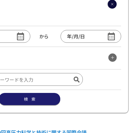
から
検 索
9回高圧力科学と技術に関する国際会議