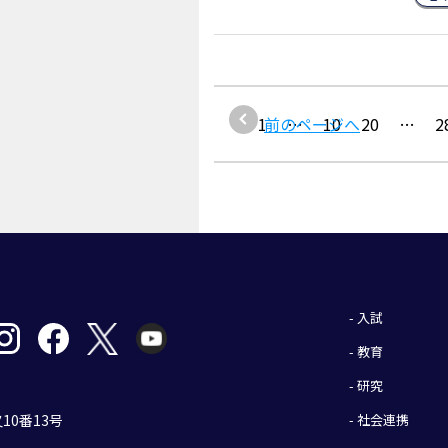
1
前のページへ
…
10
20
…
2
- 入試
- 教育
- 研究
- 社会連携
10番13号