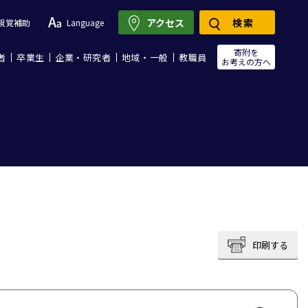
アクセス
検索
視覚補助
Language
寄附を
者
卒業生
企業・研究者
地域・一般
教職員
お考えの方へ
印刷する