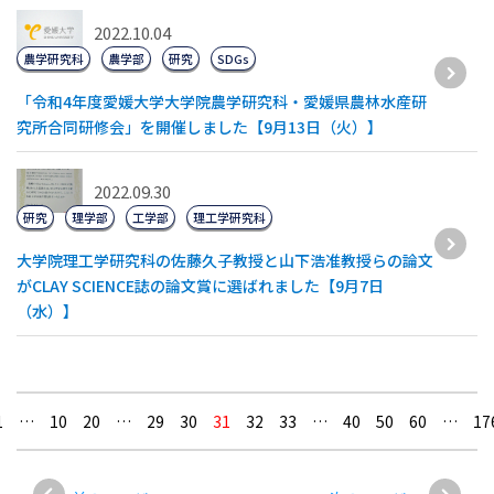
2022.10.04
農学研究科
農学部
研究
SDGs
「令和4年度愛媛大学大学院農学研究科・愛媛県農林水産研
究所合同研修会」を開催しました【9月13日（火）】
2022.09.30
研究
理学部
工学部
理工学研究科
大学院理工学研究科の佐藤久子教授と山下浩准教授らの論文
がCLAY SCIENCE誌の論文賞に選ばれました【9月7日
（水）】
1
…
10
20
…
29
30
31
32
33
…
40
50
60
…
17