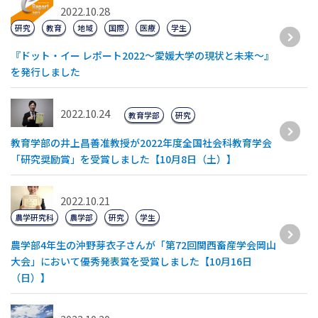
2022.10.28
研究
教育
地域
国際
医療
学生
『ドット・イー レポート2022～愛媛大学の現状と未来～』
を発行しました
2022.10.24
教育学部
研究
教育学部の井上昌善准教授が2022年度全国社会科教育学会
「研究奨励賞」を受賞しました【10月8日（土）】
2022.10.21
農学研究科
農学部
研究
学生
農学部4年生の沖野芽衣子さんが「第72回関西畜産学会岡山
大会」において優秀発表賞を受賞しました【10月16日
（日）】