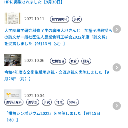
HPに掲載されました【9月30日】
2022.10.11
農学研究科
研究
大学院農学研究科修了生の廣田大地さんと上加裕子准教授ら
の論文が一般社団法人農業食料工学会2022年度「論文賞」
を受賞しました【9月13日（火）】
2022.10.06
危機管理
教育
研究
令和4年度安全衛生職場巡視・交互巡視を実施しました【9
月26日（月）】
2022.10.04
農学研究科
農学部
研究
地域
SDGs
「柑橘シンポジウム2022」を開催しました【9月15日
（木）】