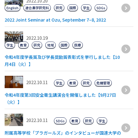
2022.10.20
English
連合農学研究科
研究
国際
学生
SDGs
2022 Joint Seminar at Ozu, September 7–8, 2022
2022.10.19
学生
教育
研究
地域
国際
医療
令和4年度学長賞及び学長奨励賞表彰式を挙行しました【10
月4日（火）】
2022.10.11
学生
教育
研究
危機管理
令和4年度第3回安全衛生講演会を開催しました【9月27日
（火）】
2022.10.11
SDGs
教育
研究
学生
附属高等学校「プラガールズ」のインタビューが国連大学の