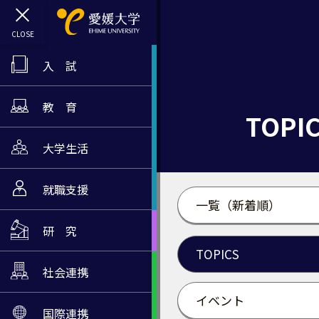
入 試
教 育
TOPI
大学生活
就職支援
一覧（新着順）
研 究
TOPICS
社会連携
イベント
国際連携