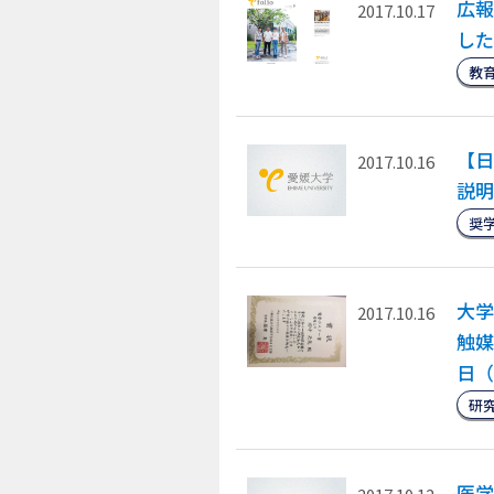
広報
2017.10.17
した
教
【日
2017.10.16
説明
奨
大学
2017.10.16
触媒
日（
研
医学