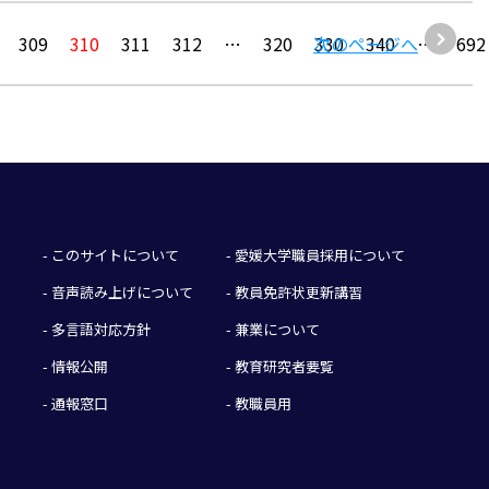
309
310
311
312
…
320
次のページへ
330
340
…
692
- このサイトについて
- 愛媛大学職員採用について
- 音声読み上げについて
- 教員免許状更新講習
- 多言語対応方針
- 兼業について
- 情報公開
- 教育研究者要覧
- 通報窓口
- 教職員用