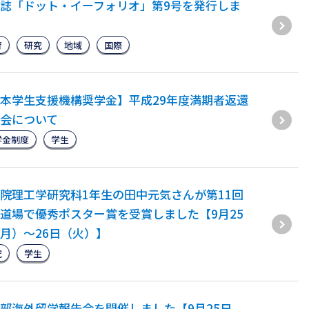
誌「ドット・イーフォリオ」第9号を発行しま
育
研究
地域
国際
本学生支援機構奨学金】平成29年度満期者返還
会について
学金制度
学生
院理工学研究科1年生の田中元気さんが第11回
道場で優秀ポスター賞を受賞しました【9月25
月）～26日（火）】
究
学生
部海外留学報告会を開催しました【9月25日