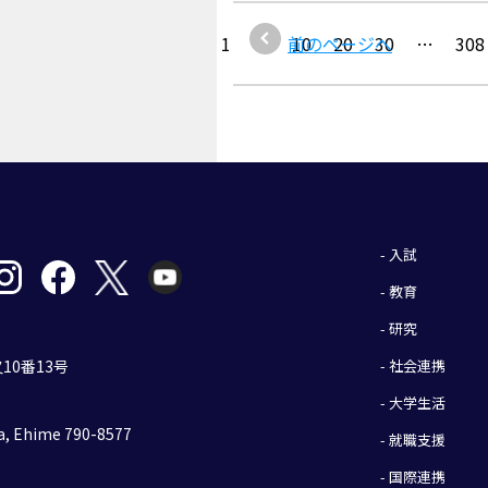
1
…
前のページへ
10
20
30
…
308
- 入試
- 教育
- 研究
- 社会連携
10番13号
- 大学生活
, Ehime 790-8577
- 就職支援
- 国際連携