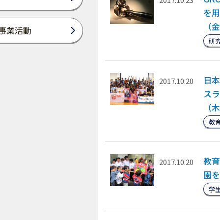
を用
（金
事業活動
研
日本
2017.10.20
スラ
（木
教
教育
2017.10.20
園を
学