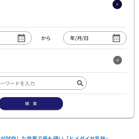
から
検 索
Cが試作した世界で最も硬い「ヒメダイヤ乳鉢」