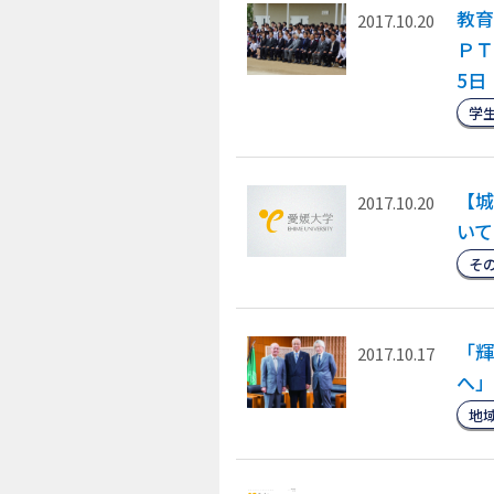
教育
2017.10.20
ＰＴ
5日
学
【城
2017.10.20
いて
そ
「輝
2017.10.17
へ」
地