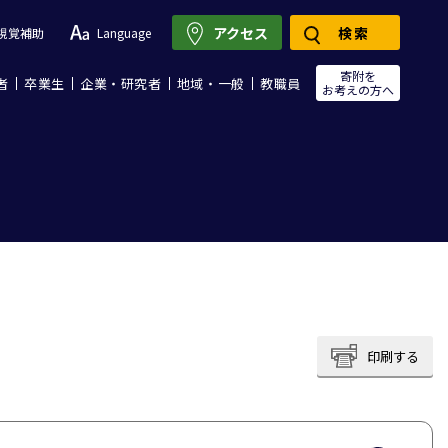
アクセス
検索
視覚補助
Language
寄附を
者
卒業生
企業・研究者
地域・一般
教職員
お考えの方へ
印刷する