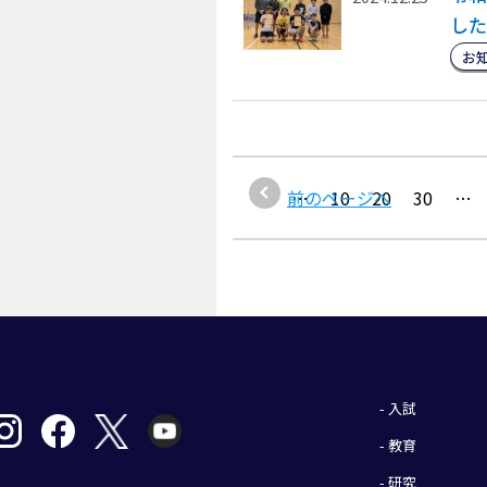
した
お
1
前のページへ
…
10
20
30
…
- 入試
- 教育
- 研究