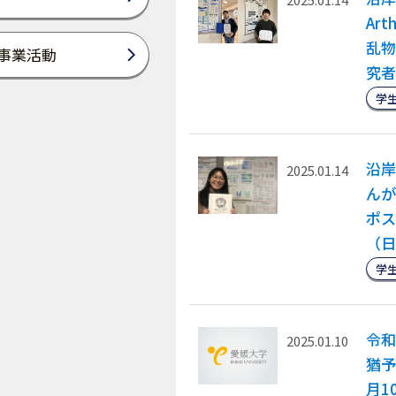
Ar
乱物
事業活動
究者
学
沿岸
2025.01.14
んが
ポス
（日
学
令和
2025.01.10
猶予
月1