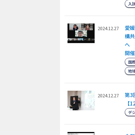
入
愛媛
2024.12.27
構共
へ 
開催
国
地
第3
2024.12.27
【1
デ