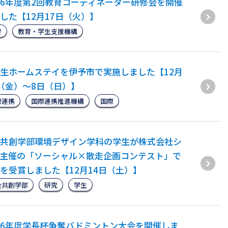
6年度第2回教育コーディネーター研修会を開催
した【12月17日（火）】
育
教育・学生支援機構
生ホームステイを伊予市で実施しました【12月
（金）～8日（日）】
際連携
国際連携推進機構
国際
共創学部環境デザイン学科の学生が株式会社シ
主催の「ソーシャル×散走企画コンテスト」で
を受賞しました【12月14日（土）】
会共創学部
研究
学生
6年度学長杯争奪バドミントン大会を開催しま