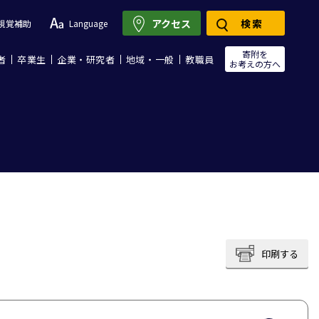
アクセス
検索
視覚補助
Language
寄附を
者
卒業生
企業・研究者
地域・一般
教職員
お考えの方へ
印刷する