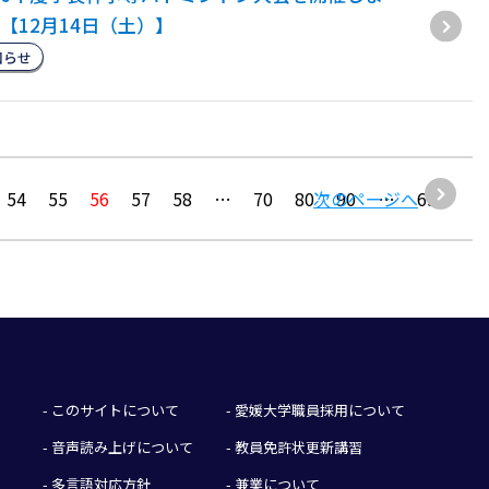
【12月14日（土）】
知らせ
54
55
56
57
58
…
70
80
次のページへ
90
…
692
- このサイトについて
- 愛媛大学職員採用について
- 音声読み上げについて
- 教員免許状更新講習
- 多言語対応方針
- 兼業について