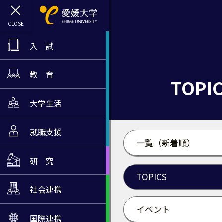
入 試
教 育
TOPI
大学生活
就職支援
一覧（新着順）
研 究
TOPICS
社会連携
イベント
国際連携