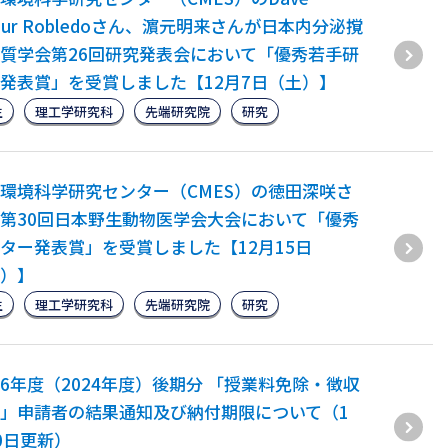
thur Robledoさん、濵元明来さんが日本内分泌撹
質学会第26回研究発表会において「優秀若手研
発表賞」を受賞しました【12月7日（土）】
生
理工学研究科
先端研究院
研究
環境科学研究センター（CMES）の徳田深咲さ
第30回日本野生動物医学会大会において「優秀
ター発表賞」を受賞しました【12月15日
）】
生
理工学研究科
先端研究院
研究
6年度（2024年度）後期分 「授業料免除・徴収
」申請者の結果通知及び納付期限について（1
0日更新）