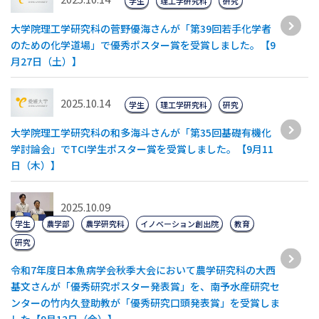
学生
理工学研究科
研究
大学院理工学研究科の菅野優海さんが「第39回若手化学者
のための化学道場」で優秀ポスター賞を受賞しました。【9
月27日（土）】
2025.10.14
学生
理工学研究科
研究
大学院理工学研究科の和多海斗さんが「第35回基礎有機化
学討論会」でTCI学生ポスター賞を受賞しました。【9月11
日（木）】
2025.10.09
学生
農学部
農学研究科
イノベーション創出院
教育
研究
令和7年度日本魚病学会秋季大会において農学研究科の大西
基文さんが「優秀研究ポスター発表賞」を、南予水産研究セ
ンターの竹内久登助教が「優秀研究口頭発表賞」を受賞しま