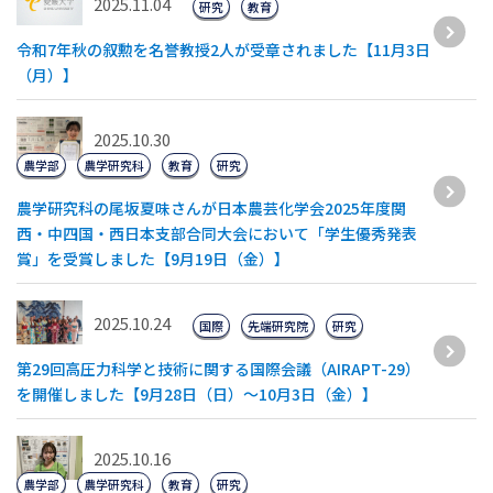
2025.11.04
研究
教育
令和7年秋の叙勲を名誉教授2人が受章されました【11月3日
（月）】
2025.10.30
農学部
農学研究科
教育
研究
農学研究科の尾坂夏味さんが日本農芸化学会2025年度関
西・中四国・西日本支部合同大会において「学生優秀発表
賞」を受賞しました【9月19日（金）】
2025.10.24
国際
先端研究院
研究
第29回高圧力科学と技術に関する国際会議（AIRAPT-29）
を開催しました【9月28日（日）～10月3日（金）】
2025.10.16
農学部
農学研究科
教育
研究