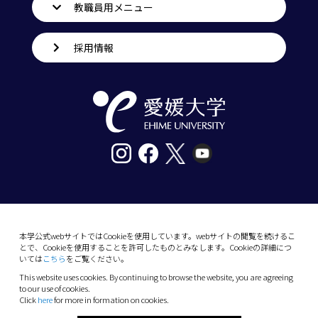
教職員用メニュー
採用情報
〒790-8577愛媛県松山市道後樋又10番13号
tel. 089-927-9000
本学公式webサイトではCookieを使用しています。webサイトの閲覧を続けるこ
とで、Cookieを使用することを許可したものとみなします。Cookieの詳細につ
10-13 Dogo-Himata, Matsuyama, Ehime 790-
いては
こちら
をご覧ください。
8577 Japan
This website uses cookies. By continuing to browse the website, you are agreeing
Phone: +81 89-927-9000
to our use of cookies.
Click
here
for more in formation on cookies.