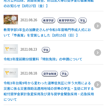
地方公共団体、民間育英会、財団法人等の奨学金の募集掲載
のお知らせ【8月27日（金）】
2021.08.26
教育学部
教育学研究科
学生
教育学部3年生の加藤史さんが令和3年度鳴門市成人式にお
いて「市長賞」を受賞しました【8月15日（日）】
2021.08.23
学生
令和3年度前期分授業料「特別免除」の申請について
2021.08.18
奨学金制度
学生
令和3年台風9号から変わった温帯低気圧に伴う大雨による
災害に係る災害救助法適用地域の世帯の学生・生徒に対する
給付奨学金家計急変採用及び貸与奨学金緊急採用・応急採用
について