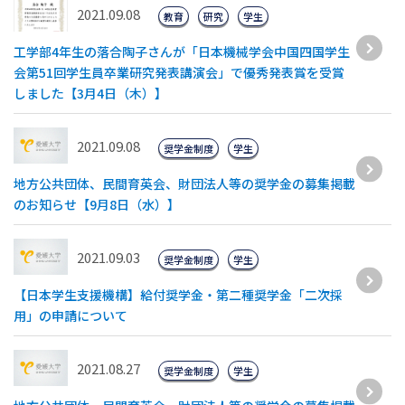
2021.09.08
教育
研究
学生
工学部4年生の落合陶子さんが「日本機械学会中国四国学生
会第51回学生員卒業研究発表講演会」で優秀発表賞を受賞
しました【3月4日（木）】
2021.09.08
奨学金制度
学生
地方公共団体、民間育英会、財団法人等の奨学金の募集掲載
のお知らせ【9月8日（水）】
2021.09.03
奨学金制度
学生
【日本学生支援機構】給付奨学金・第二種奨学金「二次採
用」の申請について
2021.08.27
奨学金制度
学生