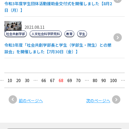
令和3年度学生団体活動援助金交付式を開催しました【8月2
日（月）】
2021.08.11
社会共創学部
人文社会科学研究科
教育
学生
令和3年度「社会共創学部長と学生（学部生・院生）との懇
談会」を開催しました【7月30日（金）】
…
10
20
30
…
66
67
68
69
70
…
80
90
100
…
前のページへ
次のページへ