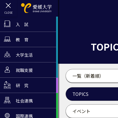
入 試
教 育
TOPI
大学生活
就職支援
一覧（新着順）
研 究
TOPICS
社会連携
イベント
国際連携