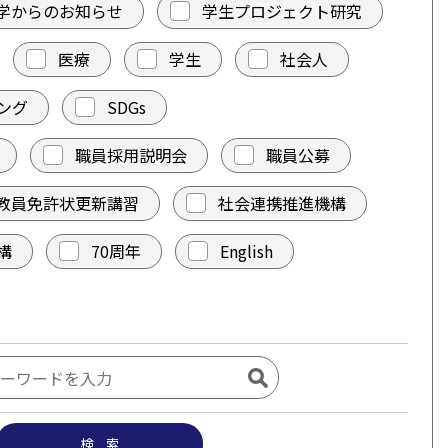
学からのお知らせ
学生プロジェクト研究
医療
学生
社会人
ング
SDGs
職員採用説明会
職員公募
教員免許状更新講習
社会連携推進機構
構
70周年
English
検 索