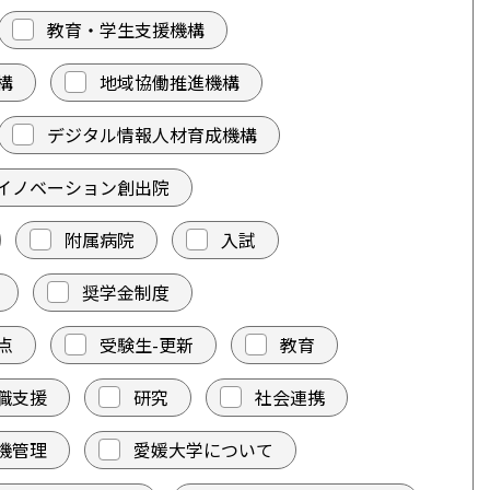
教育・学生支援機構
構
地域協働推進機構
デジタル情報人材育成機構
イノベーション創出院
附属病院
入試
奨学金制度
点
受験生-更新
教育
職支援
研究
社会連携
機管理
愛媛大学について