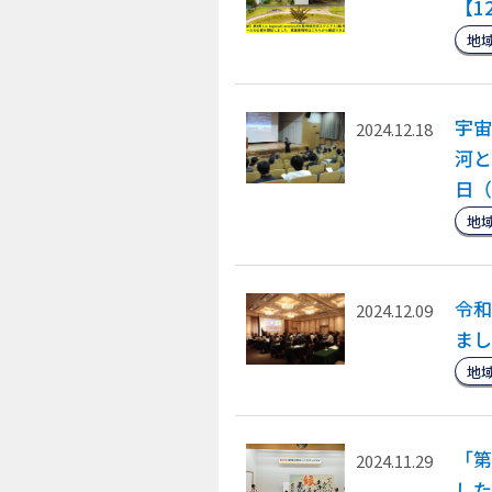
【1
地
宇宙
2024.12.18
河と
日（
地
令和
2024.12.09
まし
地
「第
2024.11.29
した