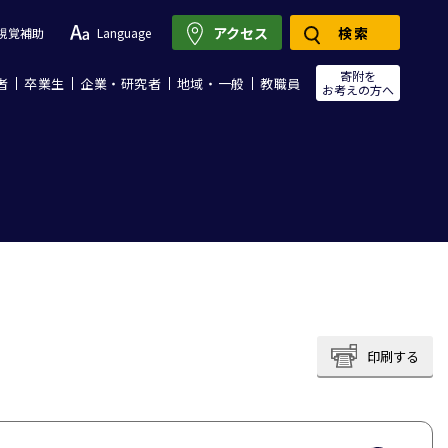
アクセス
検索
視覚補助
Language
寄附を
者
卒業生
企業・研究者
地域・一般
教職員
お考えの方へ
印刷する