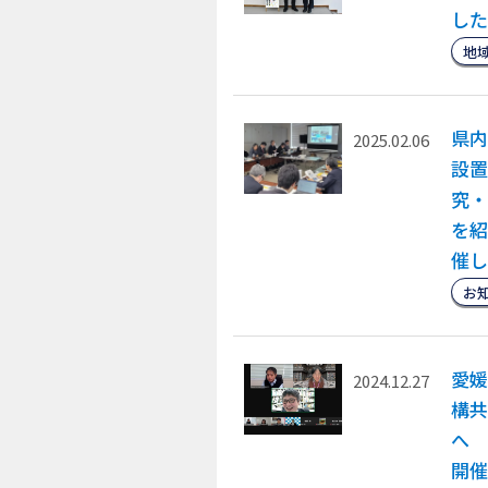
した
地
県内
2025.02.06
設置
究・
を紹
催し
お
愛媛
2024.12.27
構共
へ 
開催