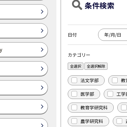
条件検索
日付
y
カテゴリー
全選択
全選択解除
法文学部
教
医学部
工学
教育学研究科
農学研究科