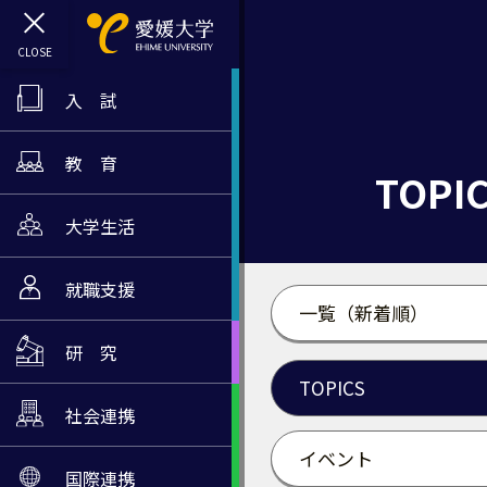
入 試
教 育
TOPI
大学生活
就職支援
一覧（新着順）
研 究
TOPICS
社会連携
イベント
国際連携