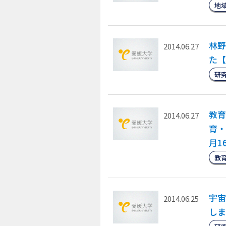
地
林野
2014.06.27
た【
研
教育
2014.06.27
育・
月1
教
宇宙
2014.06.25
しま