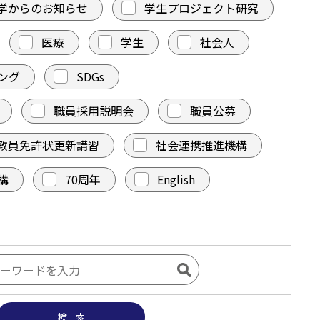
学からのお知らせ
学生プロジェクト研究
医療
学生
社会人
ング
SDGs
職員採用説明会
職員公募
教員免許状更新講習
社会連携推進機構
構
70周年
English
検 索