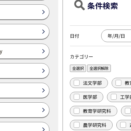
条件検索
日付
y
カテゴリー
全選択
全選択解除
法文学部
教
医学部
工学
教育学研究科
農学研究科