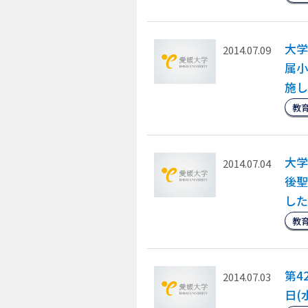
大学
2014.07.09
属小
施し
教
大学
2014.07.04
後聖
した
教
第4
2014.07.03
日(