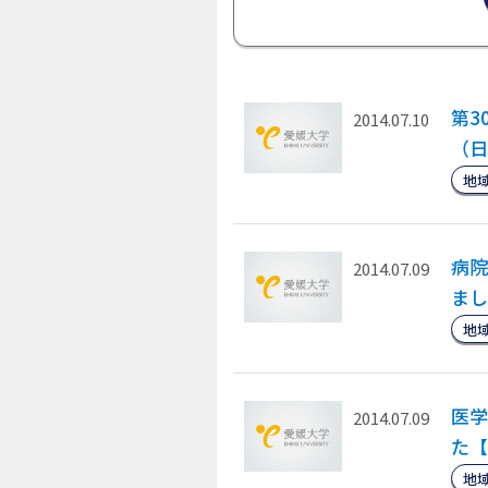
第3
2014.07.10
（日
地
病院
2014.07.09
まし
地
医学
2014.07.09
た【
地