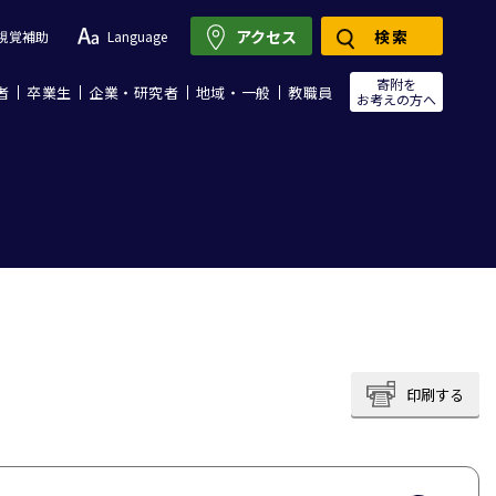
アクセス
検索
視覚補助
Language
寄附を
者
卒業生
企業・研究者
地域・一般
教職員
お考えの方へ
印刷する