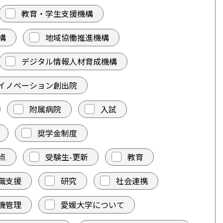
教育・学生支援機構
構
地域協働推進機構
デジタル情報人材育成機構
イノベーション創出院
附属病院
入試
奨学金制度
点
受験生-更新
教育
職支援
研究
社会連携
機管理
愛媛大学について