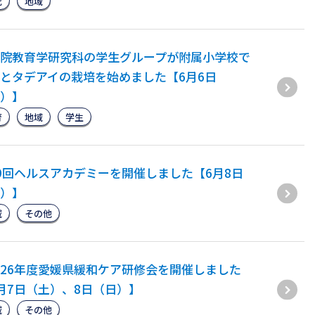
究
地域
院教育学研究科の学生グループが附属小学校で
とタデアイの栽培を始めました【6月6日
）】
育
地域
学生
9回ヘルスアカデミーを開催しました【6月8日
）】
域
その他
26年度愛媛県緩和ケア研修会を開催しました
月7日（土）、8日（日）】
域
その他