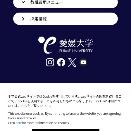
教職員用メニュー
採用情報
〒790-8577愛媛県松山市道後樋又10番13号
tel. 089-927-9000
本学公式webサイトではCookieを使用しています。webサイトの閲覧を続けるこ
とで、Cookieを使用することを許可したものとみなします。Cookieの詳細につ
10-13 Dogo-Himata, Matsuyama, Ehime 790-
いては
こちら
をご覧ください。
8577 Japan
This website uses cookies. By continuing to browse the website, you are agreeing
Phone: +81 89-927-9000
to our use of cookies.
Click
here
for more in formation on cookies.