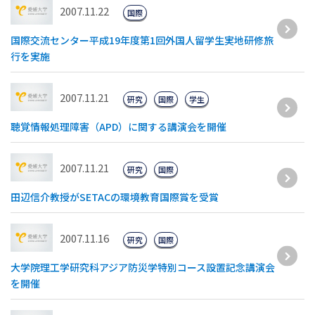
2007.11.22
国際
国際交流センター平成19年度第1回外国人留学生実地研修旅
行を実施
2007.11.21
研究
国際
学生
聴覚情報処理障害（APD）に関する講演会を開催
2007.11.21
研究
国際
田辺信介教授がSETACの環境教育国際賞を受賞
2007.11.16
研究
国際
大学院理工学研究科アジア防災学特別コース設置記念講演会
を開催