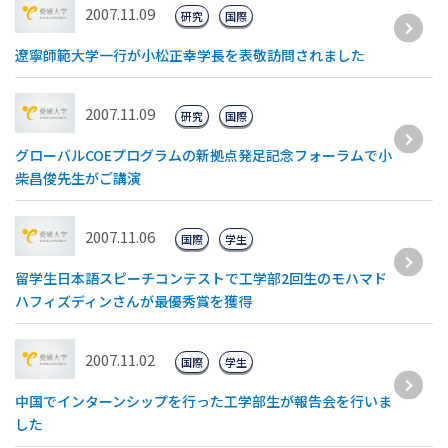
2007.11.09
研究
国際
遼寧師範大学一行が小松正幸学長を表敬訪問されました
2007.11.09
研究
国際
グローバルCOEプログラムの新拠点発足記念フォーラムで小
柴昌俊先生がご講演
2007.11.06
国際
学生
留学生日本語スピーチコンテストで工学部2回生のモハマド
ハフィズディンさんが最優秀賞を獲得
2007.11.02
国際
学生
中国でインターンシップを行った工学部生が報告会を行いま
した