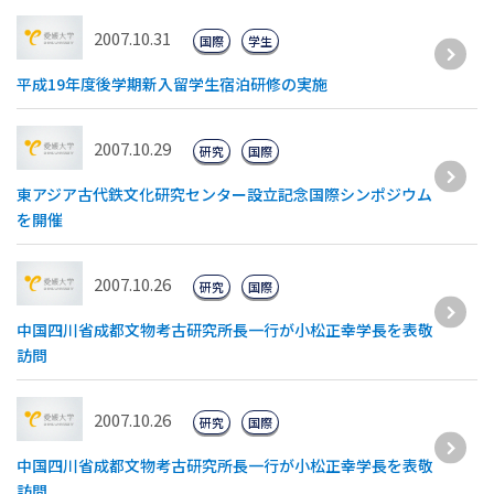
2007.10.31
国際
学生
平成19年度後学期新入留学生宿泊研修の実施
2007.10.29
研究
国際
東アジア古代鉄文化研究センター設立記念国際シンポジウム
を開催
2007.10.26
研究
国際
中国四川省成都文物考古研究所長一行が小松正幸学長を表敬
訪問
2007.10.26
研究
国際
中国四川省成都文物考古研究所長一行が小松正幸学長を表敬
訪問