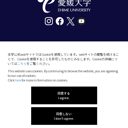
〒790-8577愛媛県松山市道後樋又10番13号
tel. 089-927-9000
本学公式webサイトではCookieを使用しています。webサイトの閲覧を続けるこ
とで、Cookieを使用することを許可したものとみなします。Cookieの詳細につ
10-13 Dogo-Himata, Matsuyama, Ehime 790-
いては
こちら
をご覧ください。
8577 Japan
This website uses cookies. By continuing to browse the website, you are agreeing
Phone: +81 89-927-9000
to our use of cookies.
Click
here
for more in formation on cookies.
(C) 2026 Ehime University.
同意する
I agree.
同意しない
I don't agree.
感想を聞かせてね!