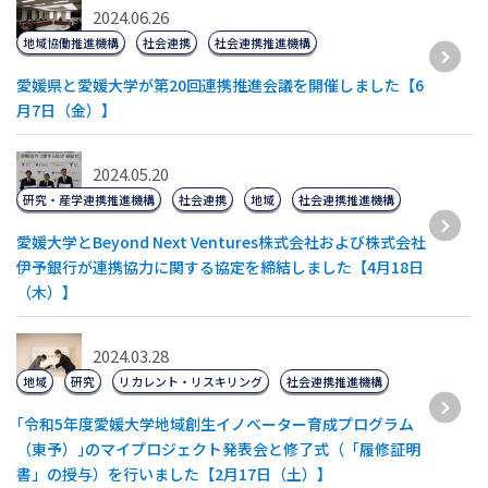
2024.06.26
地域協働推進機構
社会連携
社会連携推進機構
愛媛県と愛媛大学が第20回連携推進会議を開催しました【6
月7日（金）】
2024.05.20
研究・産学連携推進機構
社会連携
地域
社会連携推進機構
愛媛大学とBeyond Next Ventures株式会社および株式会社
伊予銀行が連携協力に関する協定を締結しました【4月18日
（木）】
2024.03.28
地域
研究
リカレント・リスキリング
社会連携推進機構
｢令和5年度愛媛大学地域創生イノベーター育成プログラム
（東予）｣のマイプロジェクト発表会と修了式（「履修証明
書」の授与）を行いました【2月17日（土）】