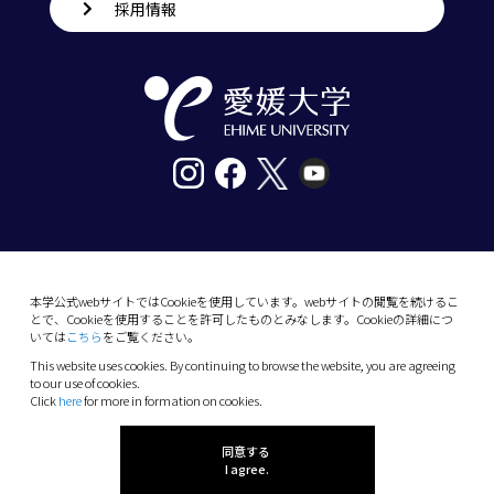
採用情報
〒790-8577愛媛県松山市道後樋又10番13号
tel. 089-927-9000
本学公式webサイトではCookieを使用しています。webサイトの閲覧を続けるこ
とで、Cookieを使用することを許可したものとみなします。Cookieの詳細につ
10-13 Dogo-Himata, Matsuyama, Ehime 790-
いては
こちら
をご覧ください。
8577 Japan
This website uses cookies. By continuing to browse the website, you are agreeing
Phone: +81 89-927-9000
to our use of cookies.
Click
here
for more in formation on cookies.
(C) 2026 Ehime University.
同意する
I agree.