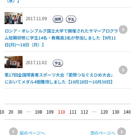
（水）】
2017.11.09
国際
学生
ロシア・オレンブルグ国立大学で開催されたサマープログラ
ム短期研修に学生14名・教職員2名が参加しました【9月11
日(月)～18日（月）】
2017.11.02
学生
第17回全国障害者スポーツ大会「愛顔つなぐえひめ大会」
においてメダル4個獲得しました【10月28日～10月30日】
10
20
30
…
108
109
110
111
112
…
120
130
140
前のページへ
次のページへ