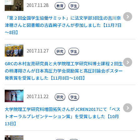
2017.11.28
教育
学生
「第２回全国学生協働サミット」に法文学部3回生の吉川奈
津穂さんと図書館の古森絢子さんが参加しました【11月7日
～8日】
2017.11.27
研究
学生
GRCの木村友亮研究員と大学院理工学研究科博士課程２回生
の柿澤翔さんが日本高圧力学会奨励賞と高圧討論会ポスター
発表賞を受賞しました【11月8日～10日】
2017.11.22
研究
学生
大学院理工学研究科増田拓矢さんがJCREN2017にて「ベス
トオーラルプレゼンテーション賞」を受賞しました【10月
13日】