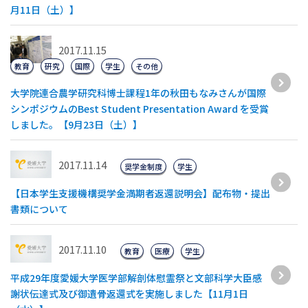
月11日（土）】
2017.11.15
教育
研究
国際
学生
その他
大学院連合農学研究科博士課程1年の秋田もなみさんが国際
シンポジウムのBest Student Presentation Award を受賞
しました。【9月23日（土）】
2017.11.14
奨学金制度
学生
【日本学生支援機構奨学金満期者返還説明会】配布物・提出
書類について
2017.11.10
教育
医療
学生
平成29年度愛媛大学医学部解剖体慰霊祭と文部科学大臣感
謝状伝達式及び御遺骨返還式を実施しました【11月1日