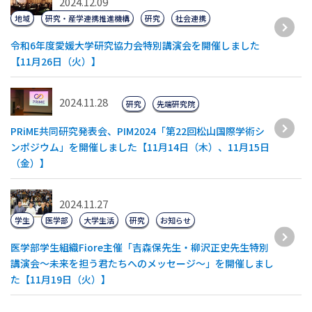
2024.12.09
地域
研究・産学連携推進機構
研究
社会連携
令和6年度愛媛大学研究協力会特別講演会を開催しました
【11月26日（火）】
2024.11.28
研究
先端研究院
PRiME共同研究発表会、PIM2024「第22回松山国際学術シ
ンポジウム」を開催しました【11月14日（木）、11月15日
（金）】
2024.11.27
学生
医学部
大学生活
研究
お知らせ
医学部学生組織Fiore主催「吉森保先生・柳沢正史先生特別
講演会～未来を担う君たちへのメッセージ～」を開催しまし
た【11月19日（火）】