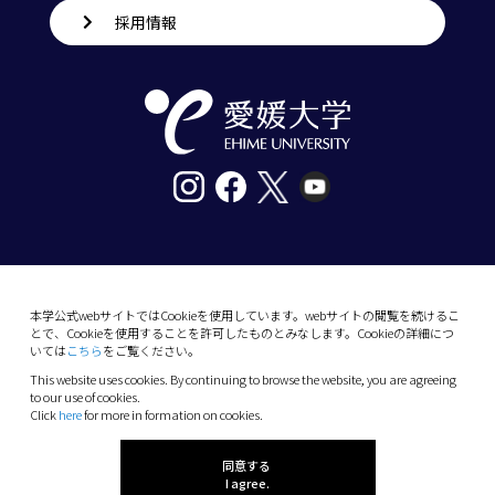
採用情報
〒790-8577愛媛県松山市道後樋又10番13号
tel. 089-927-9000
本学公式webサイトではCookieを使用しています。webサイトの閲覧を続けるこ
とで、Cookieを使用することを許可したものとみなします。Cookieの詳細につ
10-13 Dogo-Himata, Matsuyama, Ehime 790-
いては
こちら
をご覧ください。
8577 Japan
This website uses cookies. By continuing to browse the website, you are agreeing
Phone: +81 89-927-9000
to our use of cookies.
Click
here
for more in formation on cookies.
(C) 2026 Ehime University.
同意する
I agree.