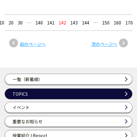
10
20
30
…
140
141
142
143
144
…
150
160
170
前のページへ
次のページへ
一覧（新着順）
TOPICS
イベント
重要なお知らせ
授業紹介 I Report