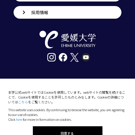
採用情報
〒790-8577愛媛県松山市道後樋又10番13号
tel. 089-927-9000
本学公式webサイトではCookieを使用しています。webサイトの閲覧を続けるこ
とで、Cookieを使用することを許可したものとみなします。Cookieの詳細につ
10-13 Dogo-Himata, Matsuyama, Ehime 790-
いては
こちら
をご覧ください。
8577 Japan
This website uses cookies. By continuing to browse the website, you are agreeing
Phone: +81 89-927-9000
to our use of cookies.
Click
here
for more in formation on cookies.
(C) 2026 Ehime University.
同意する