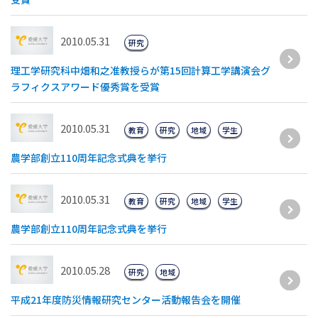
2010.05.31
研究
理工学研究科中畑和之准教授らが第15回計算工学講演会グ
ラフィクスアワード優秀賞を受賞
2010.05.31
教育
研究
地域
学生
農学部創立110周年記念式典を挙行
2010.05.31
教育
研究
地域
学生
農学部創立110周年記念式典を挙行
2010.05.28
研究
地域
平成21年度防災情報研究センター活動報告会を開催