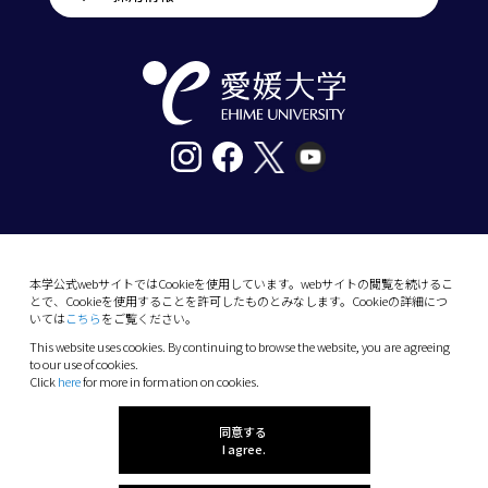
〒790-8577愛媛県松山市道後樋又10番13号
tel. 089-927-9000
本学公式webサイトではCookieを使用しています。webサイトの閲覧を続けるこ
とで、Cookieを使用することを許可したものとみなします。Cookieの詳細につ
10-13 Dogo-Himata, Matsuyama, Ehime 790-
いては
こちら
をご覧ください。
8577 Japan
This website uses cookies. By continuing to browse the website, you are agreeing
Phone: +81 89-927-9000
to our use of cookies.
Click
here
for more in formation on cookies.
(C) 2026 Ehime University.
同意する
I agree.