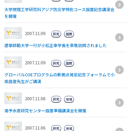
大学院理工学研究科アジア防災学特別コース設置記念講演会
を開催
2007.11.09
研究
国際
遼寧師範大学一行が小松正幸学長を表敬訪問されました
2007.11.09
研究
国際
グローバルCOEプログラムの新拠点発足記念フォーラムで小
柴昌俊先生がご講演
2007.11.08
研究
地域
南予水産研究センター設置準備講演会を開催
2007.11.06
研究
地域