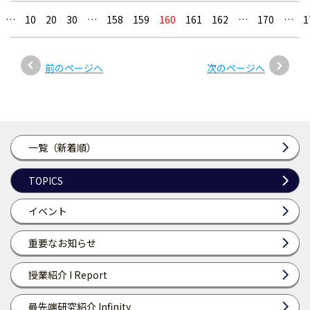
…
10
20
30
…
158
159
160
161
162
…
170
…
1
前のページへ
次のページへ
一覧（新着順）
TOPICS
イベント
重要なお知らせ
授業紹介 I Report
最先端研究紹介 Infinity