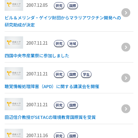
2007.12.05
研究
国際
ビル＆メリンダ・ゲイツ財団からマラリアワクチン開発への
研究助成が決定
2007.11.21
研究
地域
四国中央市産業祭に参加しました
2007.11.21
研究
国際
学生
聴覚情報処理障害（APD）に関する講演会を開催
2007.11.21
研究
国際
田辺信介教授がSETACの環境教育国際賞を受賞
2007.11.16
研究
国際