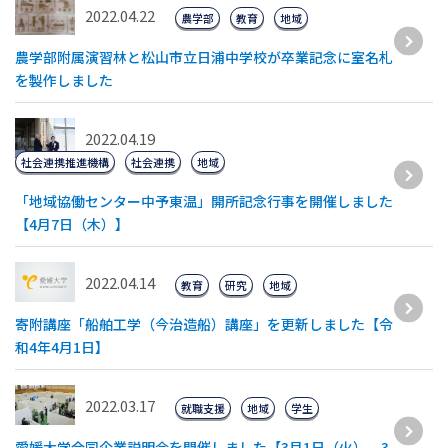
2022.04.22
農学部
教育
地域
農学部附属演習林と松山市立日浦中学校が卒業記念に室名札
を製作しました
2022.04.19
社会連携推進機構
社会連携
地域
「地域協働センター中予東温」開所記念行事を開催しました
【4月7日（木）】
2022.04.14
教育
研究
地域
寄附講座「船舶工学（今治造船）講座」を更新しました【令
和4年4月1日】
2022.03.17
就職支援
地域
学生
愛媛大学合同企業説明会を開催しました【3月1日（火）、3