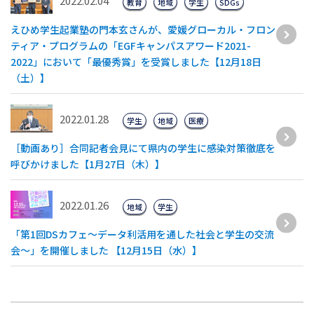
2022.02.04
教育
地域
学生
SDGs
えひめ学生起業塾の門本玄さんが、愛媛グローカル・フロン
ティア・プログラムの「EGFキャンパスアワード2021-
2022」において「最優秀賞」を受賞しました【12月18日
（土）】
2022.01.28
学生
地域
医療
［動画あり］合同記者会見にて県内の学生に感染対策徹底を
呼びかけました【1月27日（木）】
2022.01.26
地域
学生
「第1回DSカフェ〜データ利活用を通した社会と学生の交流
会〜」を開催しました 【12月15日（水）】