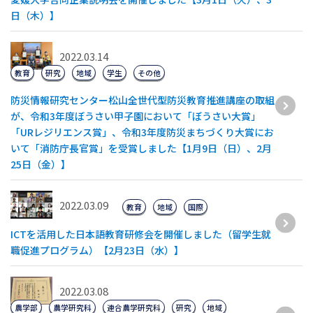
日（木）】
2022.03.14
教育
研究
地域
学生
その他
防災情報研究センター松山全世代型防災教育推進講座の取組
が、令和3年度ぼうさい甲子園において「ぼうさい大賞」
「URレジリエンス賞」、令和3年度防災まちづくり大賞にお
いて「消防庁長官賞」を受賞しました【1月9日（日）、2月
25日（金）】
2022.03.09
教育
地域
国際
ICTを活用した日本語教育研修会を開催しました（留学生就
職促進プログラム）【2月23日（水）】
2022.03.08
農学部
農学研究科
連合農学研究科
研究
地域