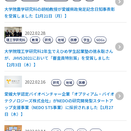
大学院農学研究科の胡柏教授が愛媛県政発足記念日知事表彰
を受賞しました【2月21日（月）】
2022.02.28
理工学研究科
教育
研究
地域
医療
学生
SDGs
大学院理工学研究科2年生でえひめ学生起業塾の徳永聡さん
が、JHVS2021において「審査員特別賞」を受賞しました
【2月3日（木）】
2022.02.16
研究
地域
医療
愛媛大学認定バイオベンチャー企業「オプティアム・バイオ
テクノロジーズ株式会社」がNEDOの研究開発型スタートア
ップ支援事業（NEDO STS事業）に採択されました【1月27
日（木）】