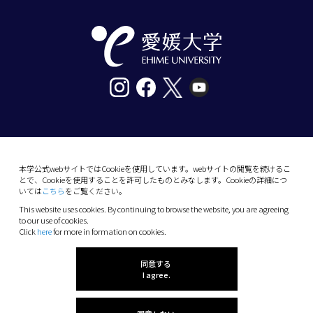
〒790-8577愛媛県松山市道後樋又10番13号
tel. 089-927-9000
本学公式webサイトではCookieを使用しています。webサイトの閲覧を続けるこ
とで、Cookieを使用することを許可したものとみなします。Cookieの詳細につ
10-13 Dogo-Himata, Matsuyama, Ehime 790-
いては
こちら
をご覧ください。
8577 Japan
This website uses cookies. By continuing to browse the website, you are agreeing
Phone: +81 89-927-9000
to our use of cookies.
Click
here
for more in formation on cookies.
(C) 2026 Ehime University.
同意する
I agree.