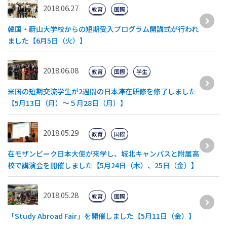
2018.06.27
教育
国際
韓国・蔚山大学校からの短期受入プログラム開講式が行われ
ました【6月5日（火）】
2018.06.08
教育
国際
学生
米国の短期交流学生が2週間の日本滞在研修を修了しました
【5月13日（月）〜５月28日（月）】
2018.05.29
教育
国際
在モザンビーク日本大使が来学し、城北キャンパスと附属高
校で講演会を開催しました【5月24日（木）、25日（金）】
2018.05.28
教育
国際
「Study Abroad Fair」を開催しました【5月11日（金）】