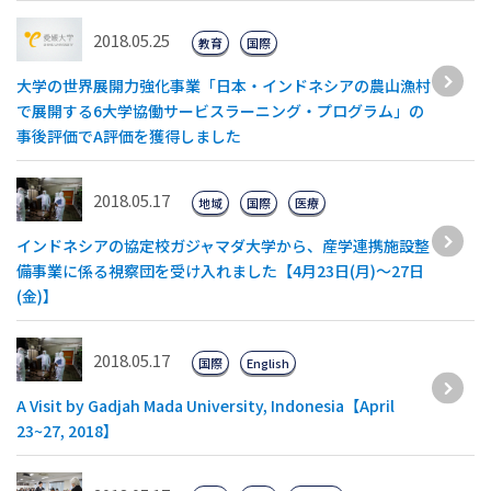
2018.05.25
教育
国際
大学の世界展開力強化事業「日本・インドネシアの農山漁村
で展開する6大学協働サービスラーニング・プログラム」の
事後評価でA評価を獲得しました
2018.05.17
地域
国際
医療
インドネシアの協定校ガジャマダ大学から、産学連携施設整
備事業に係る視察団を受け入れました【4月23日(月)～27日
(金)】
2018.05.17
国際
English
A Visit by Gadjah Mada University, Indonesia【April
23~27, 2018】