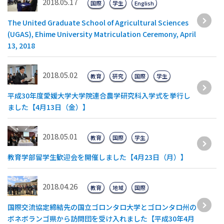
2018.05.17
国際
学生
English
The United Graduate School of Agricultural Sciences
(UGAS), Ehime University Matriculation Ceremony, April
13, 2018
2018.05.02
教育
研究
国際
学生
平成30年度愛媛大学大学院連合農学研究科入学式を挙行し
ました【4月13日（金）】
2018.05.01
教育
国際
学生
教育学部留学生歓迎会を開催しました【4月23日（月）】
2018.04.26
教育
地域
国際
国際交流協定締結先の国立ゴロンタロ大学とゴロンタロ州の
ボネボランゴ県から訪問団を受け入れました【平成30年4月