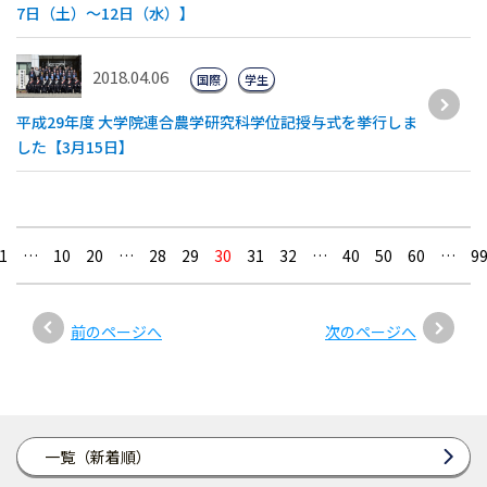
7日（土）〜12日（水）】
2018.04.06
国際
学生
平成29年度 大学院連合農学研究科学位記授与式を挙行しま
した【3月15日】
1
…
10
20
…
28
29
30
31
32
…
40
50
60
…
9
前のページへ
次のページへ
一覧（新着順）