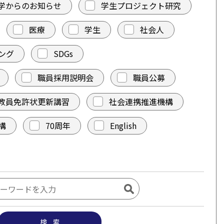
学からのお知らせ
学生プロジェクト研究
医療
学生
社会人
ング
SDGs
職員採用説明会
職員公募
教員免許状更新講習
社会連携推進機構
構
70周年
English
検 索