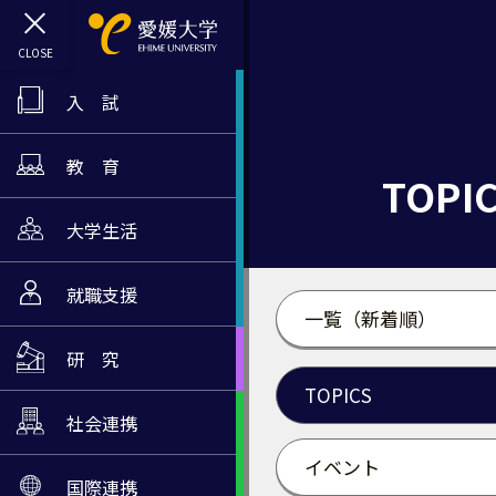
入 試
教 育
TOPI
大学生活
就職支援
一覧（新着順）
研 究
TOPICS
社会連携
イベント
国際連携