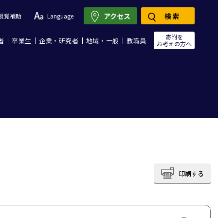
アクセス
検索
視覚補助
Language
寄附を
者
卒業生
企業・研究者
地域・一般
教職員
お考えの方へ
印刷する