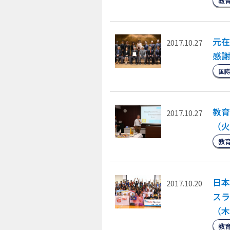
教
元在
2017.10.27
感謝
国
教育
2017.10.27
（火
教
日本
2017.10.20
スラ
（木
教