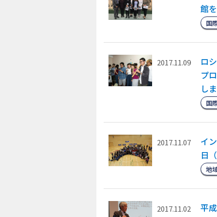
館を
国
ロシ
2017.11.09
プロ
しま
国
イン
2017.11.07
日（
地
平成
2017.11.02