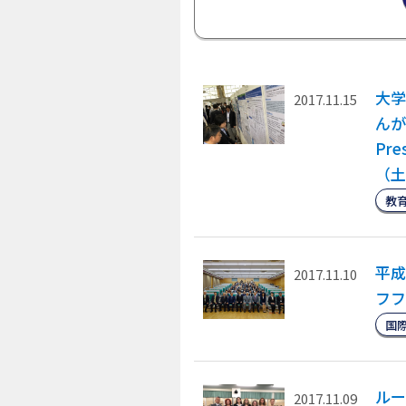
大学
2017.11.15
んが
Pr
（土
教
平成
2017.11.10
フフ
国
ルー
2017.11.09