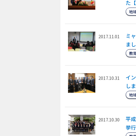
た【
地
ミャ
2017.11.01
まし
教
イン
2017.10.31
しま
地
平成
2017.10.30
挙行