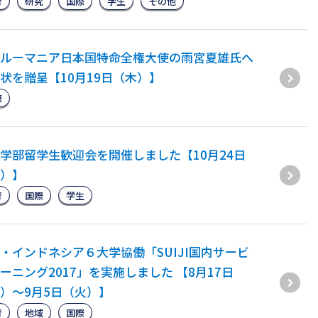
育
研究
国際
学生
その他
ルーマニア日本国特命全権大使の雨宮夏雄氏へ
状を贈呈【10月19日（木）】
際
学部留学生歓迎会を開催しました【10月24日
）】
育
国際
学生
・インドネシア６大学協働「SUIJI国内サービ
ーニング2017」を実施しました 【8月17日
）～9月5日（火）】
育
地域
国際