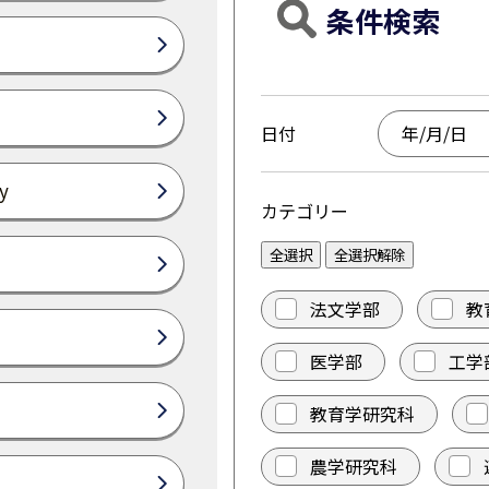
条件検索
日付
y
カテゴリー
全選択
全選択解除
法文学部
教
医学部
工学
教育学研究科
農学研究科