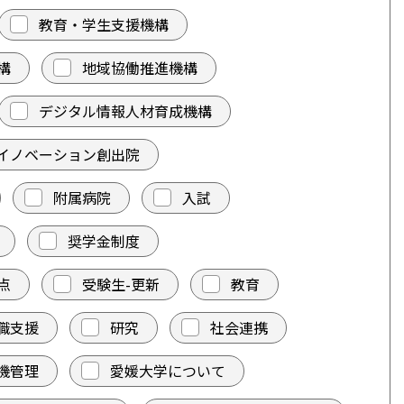
教育・学生支援機構
構
地域協働推進機構
デジタル情報人材育成機構
イノベーション創出院
附属病院
入試
奨学金制度
点
受験生-更新
教育
職支援
研究
社会連携
機管理
愛媛大学について