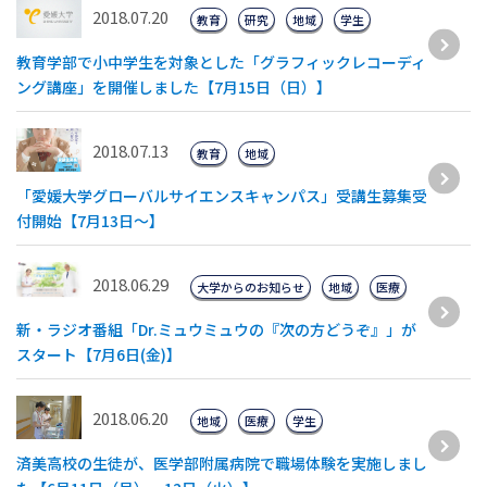
2018.07.20
教育
研究
地域
学生
教育学部で小中学生を対象とした「グラフィックレコーディ
ング講座」を開催しました【7月15日（日）】
2018.07.13
教育
地域
「愛媛大学グローバルサイエンスキャンパス」受講生募集受
付開始【7月13日～】
2018.06.29
大学からのお知らせ
地域
医療
新・ラジオ番組「Dr.ミュウミュウの『次の方どうぞ』」が
スタート【7月6日(金)】
2018.06.20
地域
医療
学生
済美高校の生徒が、医学部附属病院で職場体験を実施しまし