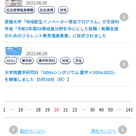
2022.06.30
社会連携推進機構
社会連携
地域
愛媛大学「地域創生イノベーター育成プログラム」が文部科
学省「令和3年度DX等成⾧分野を中心とした就職・転職支援
のためのリカレント教育推進事業」に採択されました
2022.06.29
SDGs
農学部
農学研究科
地域
学生
大学院農学研究科「SDGsシンポジウム 農学×SDGs2022」
を開催しました【5月30日（月）】
1
…
10
…
18
19
20
21
22
…
30
40
50
…
141
前のページへ
次のページへ