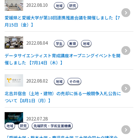
2022.08.10
地域
研究
愛媛県と愛媛大学が第18回連携推進会議を開催しました【7
月15日（金）】
2022.08.04
学生
教育
地域
データサイエンティスト育成講座オープニングイベントを開
催しました 【7月14日（木）】
2022.08.02
地域
その他
北吉井宿舎（土地・建物）の売却に係る一般競争入札公告に
ついて【8月1日（月）】
2022.07.28
地域
研究
先端研究・学術支援機構
「愛媛大学・熊本大学・鹿児島大学 三大学合同七夕講演会