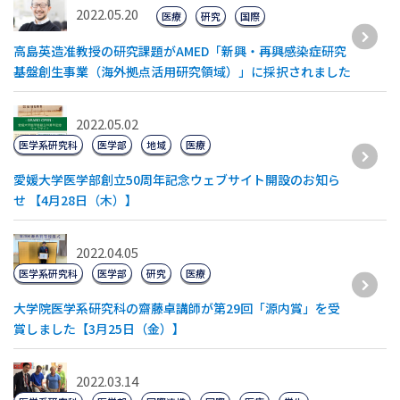
2022.05.20
医療
研究
国際
高島英造准教授の研究課題がAMED「新興・再興感染症研究
基盤創生事業（海外拠点活用研究領域）」に採択されました
2022.05.02
医学系研究科
医学部
地域
医療
愛媛大学医学部創立50周年記念ウェブサイト開設のお知ら
せ 【4月28日（木）】
2022.04.05
医学系研究科
医学部
研究
医療
大学院医学系研究科の齋藤卓講師が第29回「源内賞」を受
賞しました【3月25日（金）】
2022.03.14