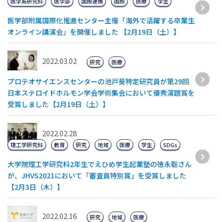
医学系研究科
医学部
国際連携
国際
医療
学生
医学部附属国際化推進センター主催「海外で活躍する卒業生
オンライン講演会」を開催しました 【2月19日（土）】
2022.03.02
研究
医療
プロテオサイエンスセンターの池戸葵特定研究員が第29回
日本ステロイドホルモン学会学術集会において優秀演題賞を
受賞しました【2月19日（土）】
2022.02.28
理工学研究科
教育
研究
地域
医療
学生
SDGs
大学院理工学研究科2年生でえひめ学生起業塾の徳永聡さん
が、JHVS2021において「審査員特別賞」を受賞しました
【2月3日（木）】
2022.02.16
研究
地域
医療