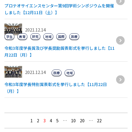
プロテオサイエンスセンター第9回学術シンポジウムを開催
しました【12月11日（土）】
2021.12.14
学生
教育
研究
地域
国際
医療
令和3年度学長賞及び学長奨励賞表彰式を挙行しました【11
月22日（月）】
2021.12.14
医療
地域
令和3年度学長特別賞表彰式を挙行しました【11月22日
（月）】
1
2
3
4
5
…
10
20
…
22