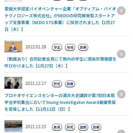
愛媛大学認定バイオベンチャー企業「オプティアム・バイオ
テクノロジーズ株式会社」がNEDOの研究開発型スタートア
ップ支援事業（NEDO STS事業）に採択されました【1月27
日（木）】
2022.01.28
学生
地域
医療
［動画あり］合同記者会見にて県内の学生に感染対策徹底を
呼びかけました【1月27日（木）】
2021.12.27
研究
医療
プロテオサイエンスセンターの酒井大史講師が第7回日本筋
学会学術集会においてYoung Investigator Award最優秀賞
を受賞しました【12月12日（日）】
2021.12.23
教育
研究
国際
医療