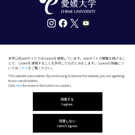
〒790-8577愛媛県松山市道後樋又10番13号
tel. 089-927-9000
本学公式webサイトではCookieを使用しています。webサイトの閲覧を続けるこ
とで、Cookieを使用することを許可したものとみなします。Cookieの詳細につ
10-13 Dogo-Himata, Matsuyama, Ehime 790-
いては
こちら
をご覧ください。
8577 Japan
This website uses cookies. By continuing to browse the website, you are agreeing
Phone: +81 89-927-9000
to our use of cookies.
Click
here
for more in formation on cookies.
(C) 2026 Ehime University.
同意する
I agree.
同意しない
I don't agree.
感想を聞かせてね!