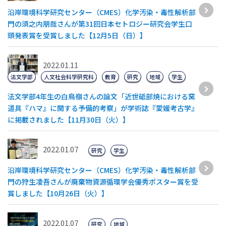
沿岸環境科学研究センター（CMES）化学汚染・毒性解析部
門の須之内朋哉さんが第31回日本セトロジー研究会学生口
頭発表賞を受賞しました【12月5日（日）】
2022.01.11
法文学部
人文社会科学研究科
教育
研究
地域
学生
法文学部4年生の白鳥嶺さんの論文「近世砥部焼における窯
道具『ハマ』に関する予備的考察」が学術誌『愛媛考古学』
に掲載されました【11月30日（火）】
2022.01.07
研究
学生
沿岸環境科学研究センター（CMES）化学汚染・毒性解析部
門の狩生凌吾さんが廃棄物資源循環学会優秀ポスター賞を受
賞しました【10月26日（火）】
2022.01.07
研究
地域