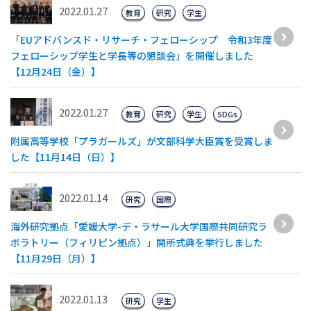
2022.01.27
教育
研究
学生
「EUアドバンスド・リサーチ・フェローシップ 令和3年度
フェローシップ学生と学長等の懇談会」を開催しました
【12月24日（金）】
2022.01.27
教育
研究
学生
SDGs
附属高等学校「プラガールズ」が文部科学大臣賞を受賞しま
した【11月14日（日）】
2022.01.14
研究
国際
海外研究拠点「愛媛大学-デ・ラサール大学国際共同研究ラ
ボラトリー（フィリピン拠点）」開所式典を挙行しました
【11月29日（月）】
2022.01.13
研究
学生