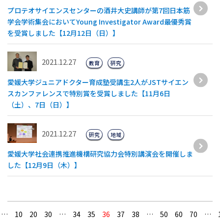
プロテオサイエンスセンターの酒井大史講師が第7回日本筋
学会学術集会においてYoung Investigator Award最優秀賞
を受賞しました【12月12日（日）】
2021.12.27
教育
研究
愛媛大学ジュニアドクター育成塾受講生2人がJSTサイエン
スカンファレンスで特別賞を受賞しました【11月6日
（土）、7日（日）】
2021.12.27
研究
地域
愛媛大学社会連携推進機構研究協力会特別講演会を開催しま
した【12月9日（木）】
…
10
20
30
…
34
35
36
37
38
…
50
60
70
…