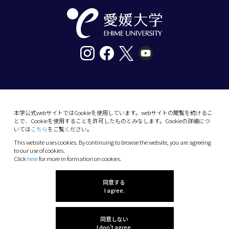
〒790-8577愛媛県松山市道後樋又10番13号
tel. 089-927-9000
本学公式webサイトではCookieを使用しています。webサイトの閲覧を続けるこ
とで、Cookieを使用することを許可したものとみなします。Cookieの詳細につ
10-13 Dogo-Himata, Matsuyama, Ehime 790-
いては
こちら
をご覧ください。
8577 Japan
This website uses cookies. By continuing to browse the website, you are agreeing
Phone: +81 89-927-9000
to our use of cookies.
Click
here
for more in formation on cookies.
(C) 2026 Ehime University.
同意する
I agree.
同意しない
I don't agree.