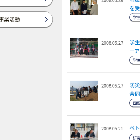
を受
学
事業活動
学生
2008.05.27
ーア
学
防災
2008.05.27
合同
国
ベト
2008.05.21
研