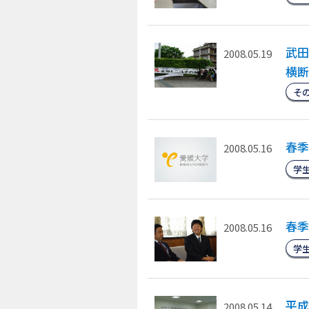
武田
2008.05.19
横断
そ
春季
2008.05.16
学
春季
2008.05.16
学
平成
2008.05.14