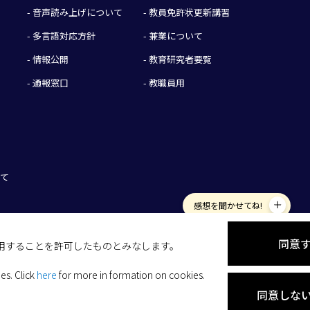
- 音声読み上げについて
- 教員免許状更新講習
- 多言語対応方針
- 兼業について
- 情報公開
- 教育研究者要覧
- 通報窓口
- 教職員用
いて
感想を聞かせてね!
同意
を使用することを許可したものとみなします。
ies.
Click
here
for more in formation on cookies.
同意しな