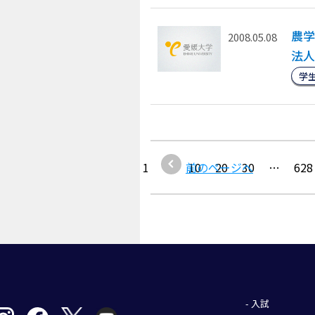
農学
2008.05.08
法人
学
1
…
前のページへ
10
20
30
…
628
- 入試