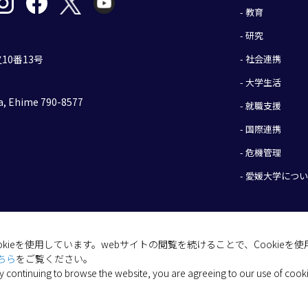
- 教育
- 研究
- 社会連携
10番13号
- 大学生活
, Ehime 790-8577
- 就職支援
- 国際連携
- 危機管理
- 愛媛大学につ
okieを使用しています。webサイトの閲覧を続けることで、Cookie
(C) 2026 Ehime University.
ちら
をご覧ください。
y continuing to browse the website, you are agreeing to our use of cook