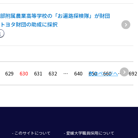
部附属農業高等学校の「お遍路探検隊」が財団
トヨタ財団の助成に採択
生
629
630
631
632
…
640
次のページへ
650
660
…
692
- このサイトについて
- 愛媛大学職員採用について