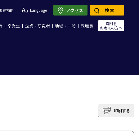
アクセス
検索
視覚補助
Language
寄附を
者
卒業生
企業・研究者
地域・一般
教職員
お考えの方へ
印刷する