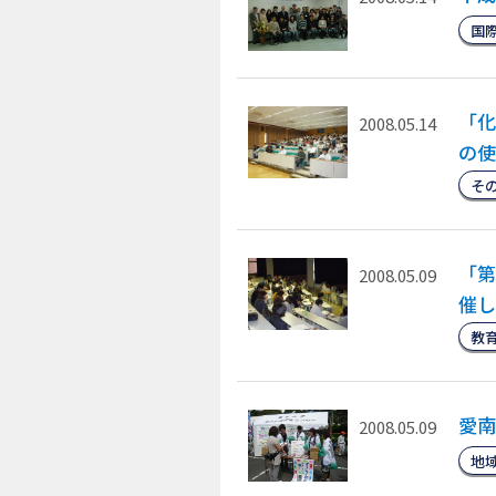
国
「化
2008.05.14
の使
そ
「第
2008.05.09
催し
教
愛南
2008.05.09
地