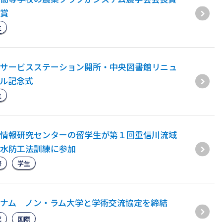
賞
生
サービスステーション開所・中央図書館リニュ
ル記念式
生
情報研究センターの留学生が第１回重信川流域
水防工法訓練に参加
際
学生
ナム ノン・ラム大学と学術交流協定を締結
究
国際