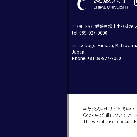
〒790-8577愛媛県松山市道後樋又
tel. 089-927-9000
10-13 Dogo-Himata, Matsuyama
Japan
Phone: +81 89-927-9000
本学公式webサイトではCo
Cookieの詳細については
こ
This website uses cookies. B