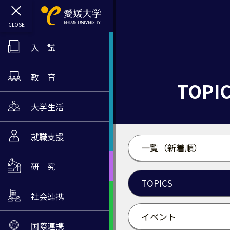
入 試
教 育
TOPI
大学生活
就職支援
一覧（新着順）
研 究
TOPICS
社会連携
イベント
国際連携