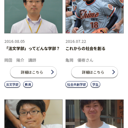
2016.08.05
2016.07.22
「法文学部」ってどんな学部？
これからの社会を創る
岡田 陽介 講師
亀岡 優樹さん
詳細はこちら
詳細はこちら
法文学部
教員
社会共創学部
学生