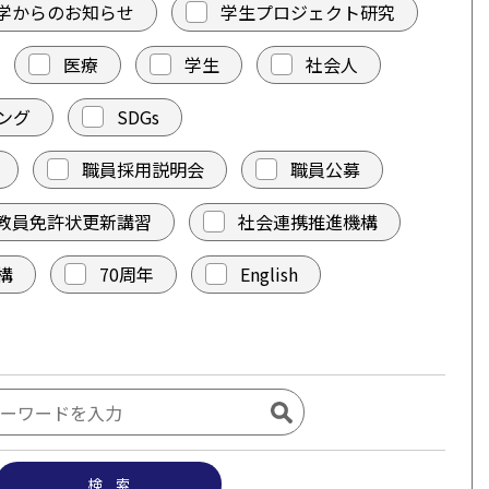
学からのお知らせ
学生プロジェクト研究
医療
学生
社会人
ング
SDGs
職員採用説明会
職員公募
教員免許状更新講習
社会連携推進機構
構
70周年
English
検 索