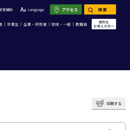
アクセス
検索
視覚補助
Language
寄附を
者
卒業生
企業・研究者
地域・一般
教職員
お考えの方へ
印刷する