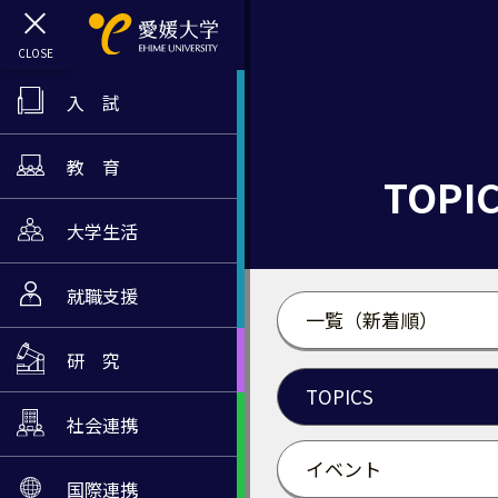
入 試
教 育
TOPI
大学生活
就職支援
一覧（新着順）
研 究
TOPICS
社会連携
イベント
国際連携