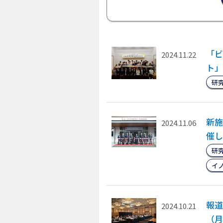
「ビ
2024.11.22
ト」
研
新施
2024.11.06
催し
研
イ
報道
2024.10.21
（月