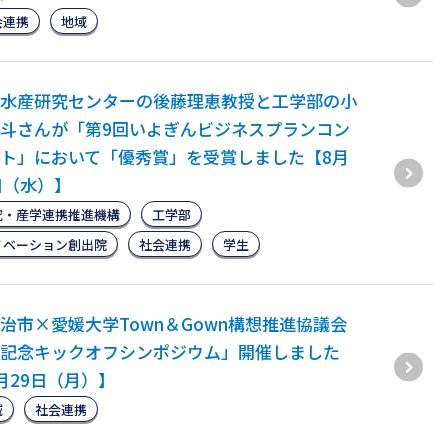
会連携
地域
水産研究センターの後藤理恵教授と工学部の小
斗さんが「第9回いよぎんビジネスプランコン
ト」において「優秀賞」を受賞しました【8月
日（水）】
究・産学連携推進機構
工学部
ノベーション創出院
社会連携
学生
治市×愛媛大学Town＆Gown構想推進協議会
記念キックオフシンポジウム」開催しました
月29日（月）】
域
社会連携