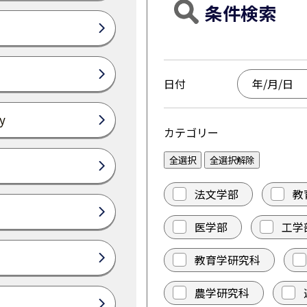
条件検索
日付
y
カテゴリー
全選択
全選択解除
法文学部
教
医学部
工学
教育学研究科
農学研究科