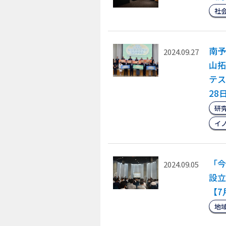
社
南予
2024.09.27
山拓
テス
28
研
イ
「今
2024.09.05
設立
【7
地