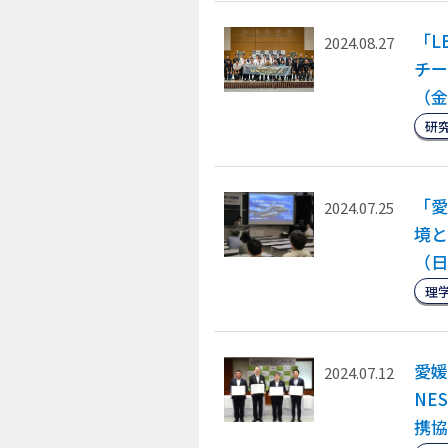
「L
2024.08.27
チー
（金
研
「愛
2024.07.25
境と
（日
理
愛媛
2024.07.12
NE
携協