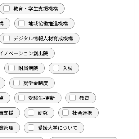
教育・学生支援機構
構
地域協働推進機構
デジタル情報人材育成機構
イノベーション創出院
附属病院
入試
奨学金制度
点
受験生-更新
教育
職支援
研究
社会連携
機管理
愛媛大学について