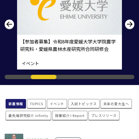
【参加者募集】令和8年度愛媛⼤学⼤学院農学
研究科・愛媛県農林⽔産研究所合同研修会
イベント
新着情報
TOPICS
イベント
入試トピックス
未来の愛大生へ
最先端研究紹介 infinity
授業紹介 I Report
プレスリリース