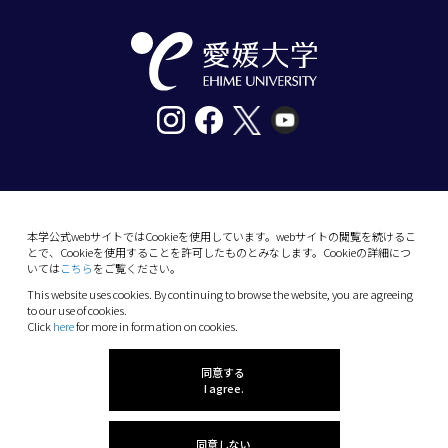
〒790-8577愛媛県松山市道後樋又10番13号
tel. 089-927-9000
本学公式webサイトではCookieを使用しています。webサイトの閲覧を続けるこ
とで、Cookieを使用することを許可したものとみなします。Cookieの詳細につ
10-13 Dogo-Himata, Matsuyama, Ehime 790-
いては
こちら
をご覧ください。
8577 Japan
This website uses cookies. By continuing to browse the website, you are agreeing
Phone: +81 89-927-9000
to our use of cookies.
Click
here
for more in formation on cookies.
(C) 2026 Ehime University.
同意する
I agree.
同意しない