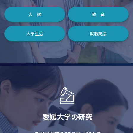
入 試
教 育
大学生活
就職支援
愛媛大学の研究