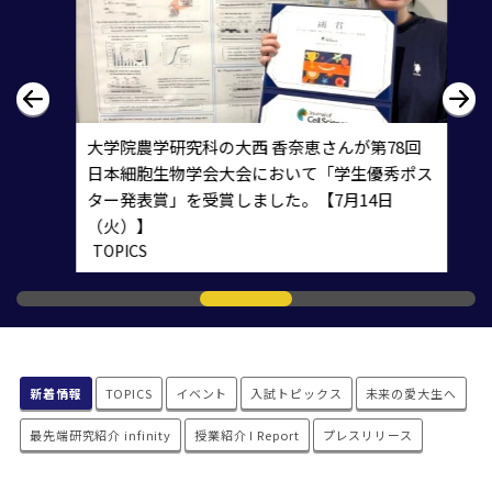
大学院農学研究科の大西 香奈恵さんが第78回
日本細胞生物学会大会において「学生優秀ポス
ター発表賞」を受賞しました。【7月14日
（火）】
TOPICS
新着情報
TOPICS
イベント
入試トピックス
未来の愛大生へ
最先端研究紹介 infinity
授業紹介 I Report
プレスリリース