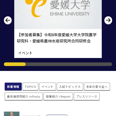
しまい込んだ好奇心が動き出す場所
未来の愛大生へ
新着情報
TOPICS
イベント
入試トピックス
未来の愛大生へ
最先端研究紹介 infinity
授業紹介 I Report
プレスリリース