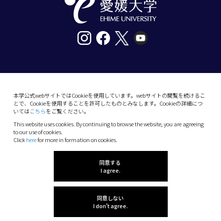
〒790-8577愛媛県松山市道後樋又10番13号
tel. 089-927-9000
本学公式webサイトではCookieを使用しています。webサイトの閲覧を続けるこ
とで、Cookieを使用することを許可したものとみなします。Cookieの詳細につ
10-13 Dogo-Himata, Matsuyama, Ehime 790-
いては
こちら
をご覧ください。
8577 Japan
This website uses cookies. By continuing to browse the website, you are agreeing
Phone: +81 89-927-9000
to our use of cookies.
Click
here
for more in formation on cookies.
(C) 2026 Ehime University.
同意する
I agree.
同意しない
I don't agree.
INDEX MENU
感想を聞かせてね!