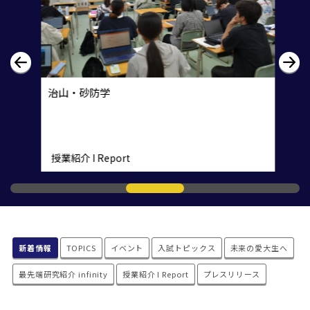
治山・砂防学
授業紹介 I Report
新着情報
TOPICS
イベント
入試トピックス
未来の愛大生へ
最先端研究紹介 infinity
授業紹介 I Report
プレスリリース